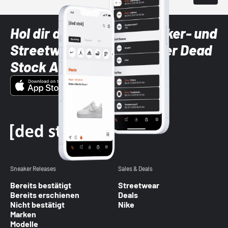
Hol dir die neuesten Sneaker- und
Streetwear-Brands mit der Dead
Stock App
Sneaker Releases
Sales & Deals
Bereits bestätigt
Streetwear
Bereits erschienen
Deals
Nicht bestätigt
Nike
Marken
Modelle