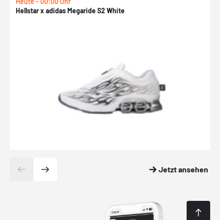
Heute - 00:00 Uhr
H
Hellstar x adidas Megaride S2 White
N
Jetzt ansehen