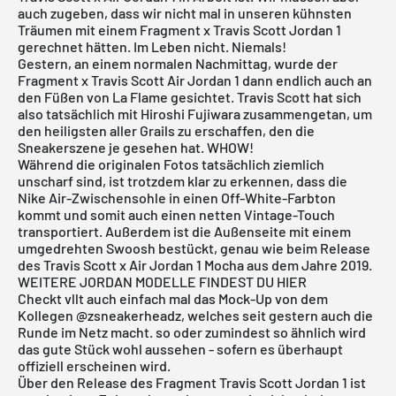
auch zugeben, dass wir nicht mal in unseren kühnsten
Träumen mit einem Fragment x Travis Scott Jordan 1
gerechnet hätten. Im Leben nicht. Niemals!
Gestern, an einem normalen Nachmittag, wurde der
Fragment x Travis Scott Air Jordan 1 dann endlich auch an
den Füßen von La Flame gesichtet. Travis Scott hat sich
also tatsächlich mit Hiroshi Fujiwara zusammengetan, um
den heiligsten aller Grails zu erschaffen, den die
Sneakerszene je gesehen hat. WHOW!
Während die originalen Fotos tatsächlich ziemlich
unscharf sind, ist trotzdem klar zu erkennen, dass die
Nike Air-Zwischensohle in einen Off-White-Farbton
kommt und somit auch einen netten Vintage-Touch
transportiert. Außerdem ist die Außenseite mit einem
umgedrehten Swoosh bestückt, genau wie beim Release
des Travis Scott x Air Jordan 1 Mocha aus dem Jahre 2019.
WEITERE JORDAN MODELLE FINDEST DU HIER
Checkt vllt auch einfach mal das Mock-Up von dem
Kollegen @zsneakerheadz, welches seit gestern auch die
Runde im Netz macht. so oder zumindest so ähnlich wird
das gute Stück wohl aussehen - sofern es überhaupt
offiziell erscheinen wird.
Über den Release des Fragment Travis Scott Jordan 1 ist