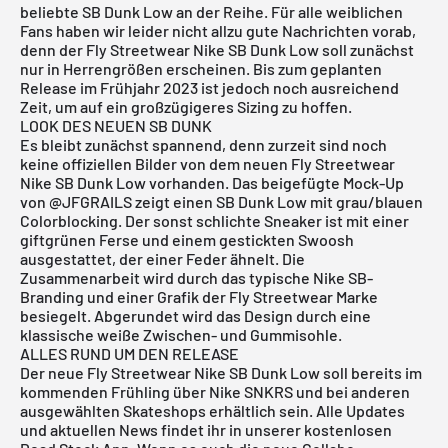
beliebte SB Dunk Low an der Reihe. Für alle weiblichen
Fans haben wir leider nicht allzu gute Nachrichten vorab,
denn der Fly Streetwear Nike SB Dunk Low soll zunächst
nur in Herrengrößen erscheinen. Bis zum geplanten
Release im Frühjahr 2023 ist jedoch noch ausreichend
Zeit, um auf ein großzügigeres Sizing zu hoffen.
LOOK DES NEUEN SB DUNK
Es bleibt zunächst spannend, denn zurzeit sind noch
keine offiziellen Bilder von dem neuen Fly Streetwear
Nike SB Dunk Low vorhanden. Das beigefügte Mock-Up
von @JFGRAILS zeigt einen SB Dunk Low mit grau/blauen
Colorblocking. Der sonst schlichte Sneaker ist mit einer
giftgrünen Ferse und einem gestickten Swoosh
ausgestattet, der einer Feder ähnelt. Die
Zusammenarbeit wird durch das typische Nike SB-
Branding und einer Grafik der Fly Streetwear Marke
besiegelt. Abgerundet wird das Design durch eine
klassische weiße Zwischen- und Gummisohle.
ALLES RUND UM DEN RELEASE
Der neue Fly Streetwear Nike SB Dunk Low soll bereits im
kommenden Frühling über
Nike SNKRS
und bei anderen
ausgewählten Skateshops erhältlich sein. Alle Updates
und aktuellen News findet ihr in unserer
kostenlosen