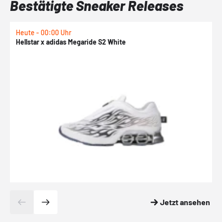
Bestätigte Sneaker Releases
Heute - 00:00 Uhr
H
Hellstar x adidas Megaride S2 White
N
Jetzt ansehen