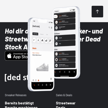
Hol dir die neuesten Sneaker- und
Streetwear-Brands mit der Dead
Stock App
Sneaker Releases
Sales & Deals
Bereits bestätigt
Streetwear
Bereits erschienen
Deals