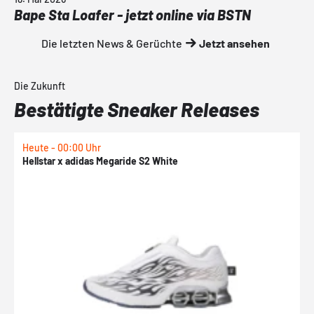
Bape Sta Loafer - jetzt online via BSTN
Die letzten News & Gerüchte
Jetzt ansehen
Die Zukunft
Bestätigte Sneaker Releases
Heute - 00:00 Uhr
H
Hellstar x adidas Megaride S2 White
N