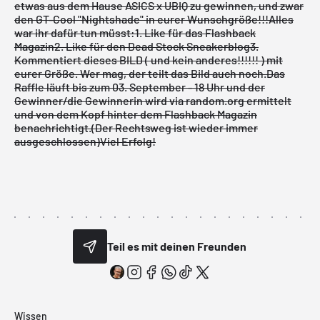
etwas aus dem Hause ASICS x UBIQ zu gewinnen, und zwar
den GT-Cool "Nightshade" in eurer Wunschgröße!!!
Alles
war ihr dafür tun müsst:
1. Like für das Flashback
Magazin
2. Like für den Dead Stock Sneakerblog
3.
Kommentiert dieses BILD ( und kein anderes!!!!!! ) mit
eurer Größe. Wer mag, der teilt das Bild auch noch.
Das
Raffle läuft bis zum 03. September - 18 Uhr und der
Gewinner/die Gewinnerin wird via random.org ermittelt
und von dem Kopf hinter dem Flashback Magazin
benachrichtigt.
(Der Rechtsweg ist wieder immer
ausgeschlossen)
Viel Erfolg!
Teil es mit deinen Freunden
Wissen