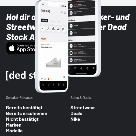
Hol dir die neuesten Sneaker- und
Streetwear-Brands mit der Dead
Stock App
Sneaker Releases
Sales & Deals
Bereits bestätigt
Streetwear
Bereits erschienen
Deals
Nicht bestätigt
Nike
Marken
Modelle