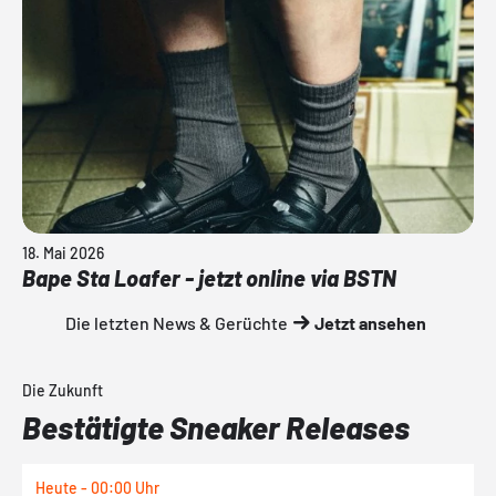
18. Mai 2026
Bape Sta Loafer - jetzt online via BSTN
Die letzten News & Gerüchte
Jetzt ansehen
Die Zukunft
Bestätigte Sneaker Releases
Heute - 00:00 Uhr
H