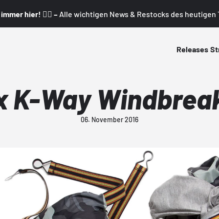
mmer hier! 👇🏼 –
Alle wichtigen News & Restocks des heutigen T
Releases
St
 x K-Way Windbreak
06. November 2016