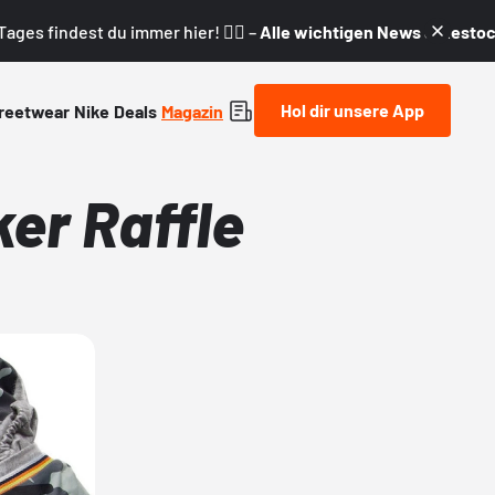
ages findest du immer hier! 👇🏼 –
Alle wichtigen News & Restock
Hol dir unsere App
reetwear
Nike
Deals
Magazin
er Raffle