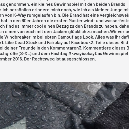
ass genommen, ein kleines Gewinnspiel mit den beiden Brands
Ich persönlich erinnere mich noch, wie ich als kleiner Junge mi
n von K-Way rumgelaufen bin. Die Brand hat eine vergleichswei
d hat in den 60er Jahren die ersten Muster wind- und wasserfest
ich find es immer cool einen Bezug zu den Brands zu haben, dahe
ch einen von euch mit den Jacken glücklich zu machen.Wir verlo
le Windbreaker im beliebten Camouflage Look. Alles was ihr daf
r:1. Like Dead Stock und Fairplay auf Facebook2. Teile
dieses Bild
ei deiner Freunde in den Kommentaren3. Kommentiere
dieses B
chgröße (S-XL) und dem Hashtag #kwayisokayDas Gewinnspiel l
ember 2016. Der Rechtsweg ist ausgeschlossen.