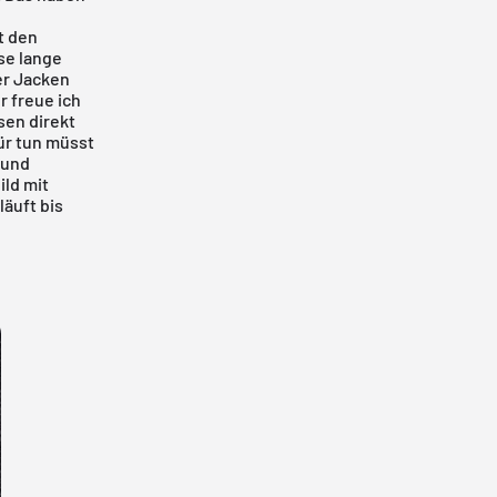
t den
se lange
er Jacken
r freue ich
sen direkt
ür tun müsst
und
ild
mit
äuft bis