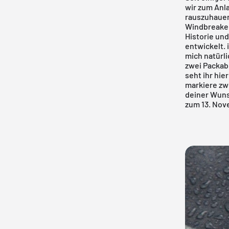
wir zum Anl
rauszuhauen.
Windbreaker
Historie un
entwickelt. 
mich natürli
zwei Packab
seht ihr hie
markiere zw
deiner Wuns
zum 13. Nov