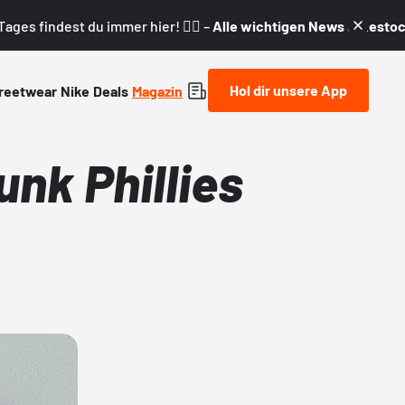
ages findest du immer hier! 👇🏼 –
Alle wichtigen News & Restock
Hol dir unsere App
reetwear
Nike
Deals
Magazin
nk Phillies