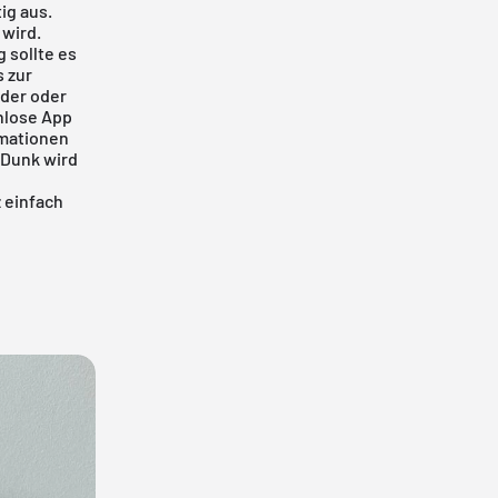
ig aus.
 wird.
 sollte es
s zur
nder
oder
nlose App
rmationen
e Dunk wird
z einfach