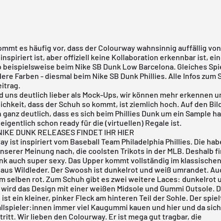
mmt es häufig vor, dass der Colourway wahnsinnig auffällig vo
inspiriert ist, aber offiziell keine Kollaboration erkennbar ist, 
So beispielsweise beim
Nike SB Dunk Low Barcelona
. Gleiches Spi
dere Farben - diesmal beim Nike SB Dunk Phillies. Alle Infos zum 
eitrag.
d uns deutlich lieber als Mock-Ups, wir können mehr erkennen u
chkeit, dass der Schuh so kommt, ist ziemlich hoch. Auf den Bil
ganz deutlich, dass es sich beim Phillies
Dunk
um ein Sample ha
eigentlich schon ready für die (virtuellen) Regale ist.
IKE DUNK RELEASES FINDET IHR HIER
ay ist inspiriert vom Baseball Team
Philadelphia Phillies
. Die hab
serer Meinung nach, die coolsten Trikots in der MLB. Deshalb f
nk
auch super sexy. Das Upper kommt vollständig im klassische
 aus Wildleder. Der Swoosh ist dunkelrot und weiß umrandet. Auc
im selben rot. Zum Schuh gibt es zwei weitere Laces: dunkelrot 
wird das Design mit einer weißen Midsole und Gummi Outsole. D
 ist ein kleiner, pinker Fleck am hinteren Teil der Sohle. Der spiel
llspieler:innen immer viel Kaugummi kauen und hier und da sic
 tritt. Wir lieben den Colourway. Er ist mega gut tragbar, die