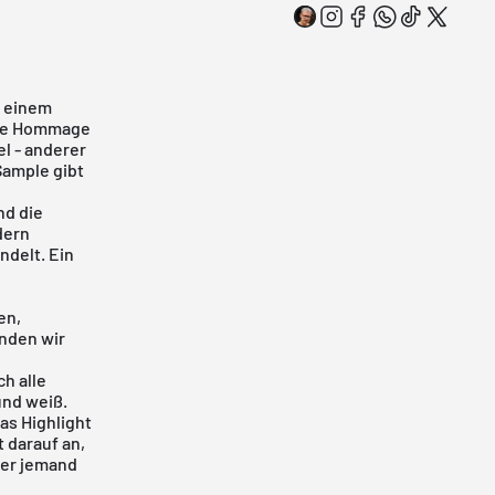
n einem
eine Hommage
el - anderer
Sample gibt
nd die
dern
ndelt. Ein
en,
inden wir
n
h alle
und weiß.
as Highlight
t darauf an,
her jemand