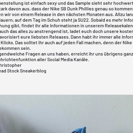
nstellung ist einfach sexy und das Sample sieht sehr hochwert
tark davon aus, dass der Nike SB Dunk Phillies genau so kommen
n wir von einem Release in den nächsten Monaten aus. Allzu lang
auern, auf dem Tag im Schuh steht ja SU22. Sobald es mehr Info
hung gibt, findet ihr alle Informationen in unserem
Releasekale
auch das alles zu anstrengend ist, ladet euch doch unsere
koste
avorisiert eure liebsten Releases. Dann habt ihr immer alle Info
 Klicks. Das solltet ihr auch auf jeden Fall machen, denn der Nik
bekommen sein.
irgendwelche Fragen an uns haben, erreicht ihr uns übrigens gan
hrichtenfunktion aller Social Media Kanäle.
hristopher
ad Stock Sneakerblog