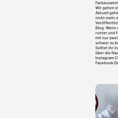
Farbzusamme
Wir gehen s
Aktuell gehe
nicht mehr d
Veröffentlic
Blog
. Wenn 
runter und f
mit nur zwei
schwer zu 
Solltet ihr 
über die Nac
Instagram C
Facebook De