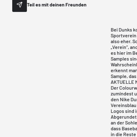
Teil es mit deinen Freunden
Bei
Dunks
ko
Sportverein 
also eher. 
„Verein“, an
es hier im B
Samples sin
Wahrscheinli
erkennt man 
Sample, das 
AKTUELLE N
Der Colourw
zumindest un
den
Nike Du
Vereinsblau
Logos sind 
Abgerundet 
an der Sohle
dass Baseba
in die Reste