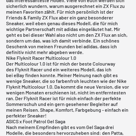
das interessanteste Modell. Viele von euch werden sich
sicherlich wundern, warum ausgerechnet ein ZX Flux zu
meinen Favoriten zählt. Für mich persönlich ist der
Friends & Family ZX Flux aber ein ganz besonderer
Sneaker, weil eben genau dieses Modell, die für mich
wichtige Partnerschaft mit adidas eingeläutet hat. Mir
geht es bei dieser Wahl also nicht um den ZX Flux an sich,
sondern um das, was ich damit verbinde. Ein schönes
Geschenk von meinen Freunden bei adidas, dass ich
definitiv nicht mehr abgeben werde.
Nike Flyknit Racer Multicolour 1.0
Der Multicolour 1.0 ist für mich der beste Colourway
des Flyknit Racer und ein weiteres Modell, das ich
bei
eBay
finden konnte. Meiner Meinung nach gibt es
wenige Sneaker, die so farbenfroh leuchten wie der Nike
Flyknit Multicolour 1.0. Da kommt die neue Version, die vor
wenigen Monaten erschienen ist, nicht im entferntesten
ran. Der Flyknit Racer ist für mich einfach der perfekte
Sommerschuh und ein gern gesehener Begleiter auf
meinen Reisen. Shape, Komfort, Farbgebung - einfach ein
perfekter Sneaker!
ASICS x Foot Patrol Gel Saga
Nach meinem Empfinden gibt es vom Gel Saga drei
Modelle, die besonders hervorzuheben sind: den Patta,