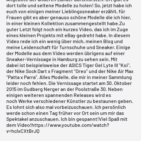
dort tolle und seltene Modelle zu holen! So, jetzt habe ich
euch von einigen meiner Lieblingssneaker erzählt, für
Frauen gibt es aber genauso schöne Modelle die ich
hier
,
in einer
kleinen Kollektion
zusammengestellt habe.Zu
guter Letzt folgt noch ein kurzes Video, das ich im Zuge
eines kleinen Projekts mit
eBay
gedreht habe. In diesem
Video rede ich ein wenig über mich, meinen Blog und
meine Leidenschaft für Turnschuhe und Sneaker. Einige
der Modelle aus dem Video werden übrigens auf einer
Sneaker-Vernissage in Hamburg zu sehen sein. Mit
dabei ist beispielsweise der ASICS Tiger Gel Lyte III "Koi",
der Nike Sock Dart x Fragment "Oreo" und der Nike Air Max
"Patta x Parra". Alles Modelle, die mir in meiner Sammlung
leider noch fehlen. Die Vernissage startet am 30. Oktober
2015 im
Gudberg Nerger
an der Poolstraße 30. Neben
einigen weiteren spannenden Releases wird es
noch Werke verschiedener Künstler zu bestaunen geben.
Es lohnt sich also mal vorbeizuschauen. Ich persönlich
werde schon einen Tag früher vor Ort sein um mir das
Spektakel anzuschauen. Ich bin gespannt!Viel Spaß mit
dem Video!https://www.youtube.com/watch?
v=hclxCXtBrJQ