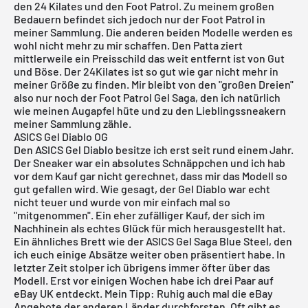
den 24 Kilates und den Foot Patrol. Zu meinem großen
Bedauern befindet sich jedoch nur der Foot Patrol in
meiner Sammlung. Die anderen beiden Modelle werden es
wohl nicht mehr zu mir schaffen. Den Patta ziert
mittlerweile ein Preisschild das weit entfernt ist von Gut
und Böse. Der 24Kilates ist so gut wie gar nicht mehr in
meiner Größe zu finden. Mir bleibt von den "großen Dreien"
also nur noch der Foot Patrol Gel Saga, den ich natürlich
wie meinen Augapfel hüte und zu den Lieblingssneakern
meiner Sammlung zähle.
ASICS Gel Diablo OG
Den ASICS Gel Diablo besitze ich erst seit rund einem Jahr.
Der Sneaker war ein absolutes Schnäppchen und ich hab
vor dem Kauf gar nicht gerechnet, dass mir das Modell so
gut gefallen wird. Wie gesagt, der Gel Diablo war echt
nicht teuer und wurde von mir einfach mal so
"mitgenommen". Ein eher zufälliger Kauf, der sich im
Nachhinein als echtes Glück für mich herausgestellt hat.
Ein ähnliches Brett wie der ASICS Gel Saga Blue Steel, den
ich euch einige Absätze weiter oben präsentiert habe. In
letzter Zeit stolper ich übrigens immer öfter über das
Modell. Erst vor einigen Wochen habe ich drei Paar auf
eBay UK
entdeckt. Mein Tipp: Ruhig auch mal die
eBay
Angebote der anderen Länder durchforsten. Oft gibt es