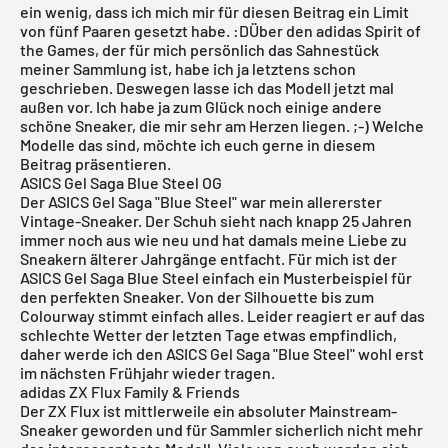
ein wenig, dass ich mich mir für diesen Beitrag ein Limit
von fünf Paaren gesetzt habe. :DÜber den
adidas Spirit of
the Games
, der für mich persönlich das Sahnestück
meiner Sammlung ist, habe ich ja
letztens
schon
geschrieben. Deswegen lasse ich das Modell jetzt mal
außen vor. Ich habe ja zum Glück noch einige andere
schöne Sneaker, die mir sehr am Herzen liegen. ;-) Welche
Modelle das sind, möchte ich euch gerne in diesem
Beitrag präsentieren.
ASICS Gel Saga Blue Steel OG
Der ASICS Gel Saga "Blue Steel" war mein allererster
Vintage-Sneaker. Der Schuh sieht nach knapp 25 Jahren
immer noch aus wie neu und hat damals meine Liebe zu
Sneakern älterer Jahrgänge entfacht. Für mich ist der
ASICS Gel Saga Blue Steel einfach ein Musterbeispiel für
den perfekten Sneaker. Von der Silhouette bis zum
Colourway stimmt einfach alles. Leider reagiert er auf das
schlechte Wetter der letzten Tage etwas empfindlich,
daher werde ich den ASICS Gel Saga "Blue Steel" wohl erst
im nächsten Frühjahr wieder tragen.
adidas ZX Flux Family & Friends
Der ZX Flux ist mittlerweile ein absoluter Mainstream-
Sneaker geworden und für Sammler sicherlich nicht mehr