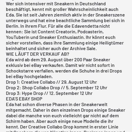
Wer sich intensiver mit Sneakern in Deutschland
beschäftigt, kennt mit großer Wahrscheinlichkeit auch
Eda. Sie ist seit Jahren ziemlich aktiv in der Sneakerszene
unterwegs und hat eine beachtliche Sammlung bei sich in
Berlin. In ihrem Flur. Für alle die Edavendetta nicht
kennen: Sie ist Content Creatorin, Podcasterin,
YouTuberin und Sneaker Enthusiastin. Ihr könnt euch
sicher vorstellen, dass ihre Sammlung einige Heiligtümer
beinhaltet und sicher auch der Archive Sale.
WIE LÄUFT DER VERKAUF AB?
Eda wird ab dem 29. August über 200 Paar Sneaker
exklusiv bei eBay verkaufen. Damit wir nicht sofort in
Schockstarre verfallen, werden die Schuhe in drei Drops
bei eBay hochgeladen.
Drop 1: Creative Collabo // 29. August 12 Uhr
Drop 2: Shop Collabo Drop // 5. September 12 Uhr
Drop 3: Hype Drop // 12. September 12 Uhr
EDA’S EBAY SHOP
Eda hat schon diverse Phasen in der Sneakerwelt
mitgemacht. Daher in den einzelnen Drops einige Sneaker
dabei die manche von euch vielleicht gar nicht auf dem
Schirm haben. Aber auch einige neue Modelle die ihr
kennt. Der Creative Collabo Drop kommt in erster Linie