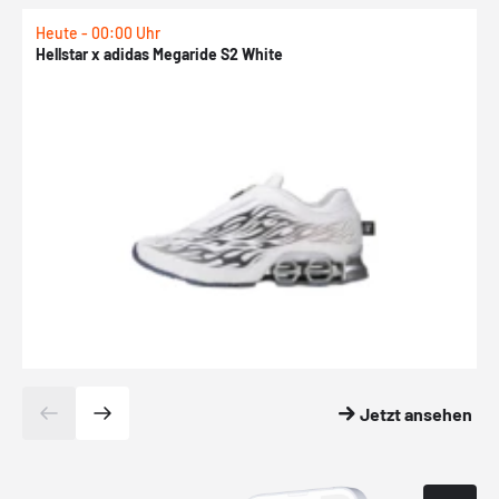
Heute - 00:00 Uhr
H
Hellstar x adidas Megaride S2 White
N
Jetzt ansehen