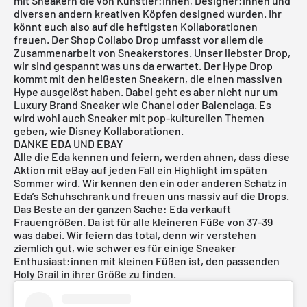
mit Sneakern die von Künstler:innen, Designer:innen und
diversen andern kreativen Köpfen designed wurden. Ihr
könnt euch also auf die heftigsten Kollaborationen
freuen. Der Shop Collabo Drop umfasst vor allem die
Zusammenarbeit von Sneakerstores. Unser liebster Drop,
wir sind gespannt was uns da erwartet. Der Hype Drop
kommt mit den heißesten Sneakern, die einen massiven
Hype ausgelöst haben. Dabei geht es aber nicht nur um
Luxury Brand Sneaker wie Chanel oder Balenciaga. Es
wird wohl auch Sneaker mit pop-kulturellen Themen
geben, wie Disney Kollaborationen.
DANKE EDA UND EBAY
Alle die Eda kennen und feiern, werden ahnen, dass diese
Aktion mit eBay auf jeden Fall ein Highlight im späten
Sommer wird. Wir kennen den ein oder anderen Schatz in
Eda’s Schuhschrank und freuen uns massiv auf die Drops.
Das Beste an der ganzen Sache: Eda verkauft
Frauengrößen. Da ist für alle kleineren Füße von 37-39
was dabei. Wir feiern das total, denn wir verstehen
ziemlich gut, wie schwer es für einige Sneaker
Enthusiast:innen mit kleinen Füßen ist, den passenden
Holy Grail in ihrer Größe zu finden.