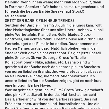
Meinung, wenn ihr ein wenig mehr Pink ragen wollt, dann
in Form von Sneakern. Wir haben uns mal umgeschaut und
für euch die besten Barbie Sneaker auf StockX
rausgesucht.
SETZT DER BARBIE FILM NEUE TRENDS?
Seitdem der Barbie Film am 20. Juli in die Kinos kam, rollt
eine Marketinglavine über uns alle: Überall sehen wir knall
pinke Werbetafeln, Klamotten, Rollerblades, Xbox-
Controller, ein echtes Malibu Dream House auf Airbnb. Das
Werbebudget des Films in ist endlos. Dazu kommen ein
Haufen Memes gratis dazu. Natürlich bleiben wir in der
Sneaker Welt davon nicht verschont. Es gibt jetzt überall
pinke Sneaker. Ob von Superga, Crocs (offizielle
Kollaborationen), Nike, adidas, etc. Deshalb sind wir
gerade auf der Suche nach den besten pinken Sneakern
von euren liebsten Brands. Und wer bietet sich da besser
an als StockX? Richtig, niemand. Aber bevor wir euch
unsere liebsten Barbie Sneaker zeigen, gibt es noch kurz
eine Info zum Barbie Movie.
Worum geht es eigentlich im Film? Greta Gerwig erschafft
eine pinke Plastikwelt, in der das Matriarchat herrscht:
Das "Barbieland" wird von den Barbies regiert. Sie sind
Präsidentinnen, Ärztinnen und Journalistinnen. Und die
Kens? Sie fungieren vor allem als Beiwerk, oder wie es im