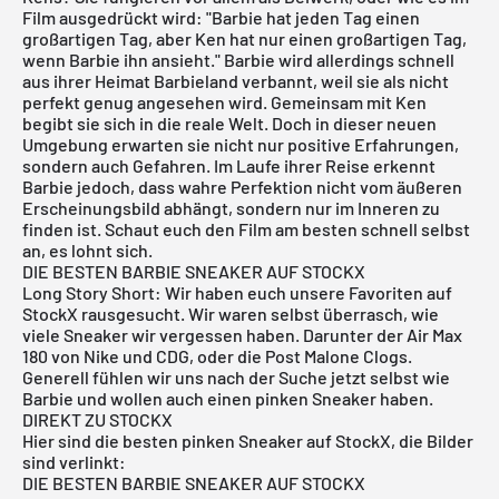
Film ausgedrückt wird: "Barbie hat jeden Tag einen
großartigen Tag, aber Ken hat nur einen großartigen Tag,
wenn Barbie ihn ansieht." Barbie wird allerdings schnell
aus ihrer Heimat Barbieland verbannt, weil sie als nicht
perfekt genug angesehen wird. Gemeinsam mit Ken
begibt sie sich in die reale Welt. Doch in dieser neuen
Umgebung erwarten sie nicht nur positive Erfahrungen,
sondern auch Gefahren. Im Laufe ihrer Reise erkennt
Barbie jedoch, dass wahre Perfektion nicht vom äußeren
Erscheinungsbild abhängt, sondern nur im Inneren zu
finden ist. Schaut euch den Film am besten schnell selbst
an, es lohnt sich.
DIE BESTEN BARBIE SNEAKER AUF STOCKX
Long Story Short: Wir haben euch unsere Favoriten auf
StockX rausgesucht. Wir waren selbst überrasch, wie
viele Sneaker wir vergessen haben. Darunter der Air Max
180 von Nike und CDG, oder die Post Malone Clogs.
Generell fühlen wir uns nach der Suche jetzt selbst wie
Barbie und wollen auch einen pinken Sneaker haben.
DIREKT ZU STOCKX
Hier sind die besten pinken Sneaker auf StockX, die Bilder
sind verlinkt:
DIE BESTEN BARBIE SNEAKER AUF STOCKX