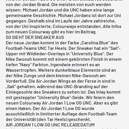
von der Jordan Brand. Die meisten von euch werden
wissen: Michael Jordan und die UNC haben eine lange
gemeinsame Geschichte. Michael Jordans ist dort zur Uni
gegangen. Deshalb sind im Laufe der Jahre zahlreiche,
von der Uni inspirierte, Colourways entstanden. Alle Infos
zum neuen Colourway gibt es hier im Beitrag
SO SIEHT DER SNEAKER AUS
Der neue Jordan kommt in der Farbe „Carolina Blue“ des
Football-Teams UNC Tar Heels. Der Sneaker hat ein "Sail“-
Upper mit Wildleder-Overlays in "University Blue". Der
Nike Swoosh kommt mit einem gekörnten Finish in einem
tiefen "Navy" Farbton. Irgendwie erinnert es an
Wassertropfen. Weitere dunkelblaue Elemente sind an
der Nike Zunge und dem kleinen Nike-Swoosh am
Vorderfuß. Die Air Jordan Wings an der Ferse in sind in
„Sail" gehalten, während das UNC-Branding auf der
Einlegesohle des Sneakers zu sehen ist. Das Inlay kommt
mit gesteppter "University Blue"-Seide. Wir feiern den
neuen Colourway Air Jordan 1 Low OG UNC. Aber es gibt
einen Haken. Der
Air Jordan
1 Low OG wurde
ausschließlich in limitierter Auflage dem Football-Team
der Universität (den Tar Heels) geschenkt.
AIR JORDAN 1 LOW OG UNC RELEASEDATUM