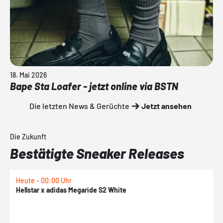
18. Mai 2026
Bape Sta Loafer - jetzt online via BSTN
Die letzten News & Gerüchte
Jetzt ansehen
Die Zukunft
Bestätigte Sneaker Releases
Heute - 00:00 Uhr
H
Hellstar x adidas Megaride S2 White
N