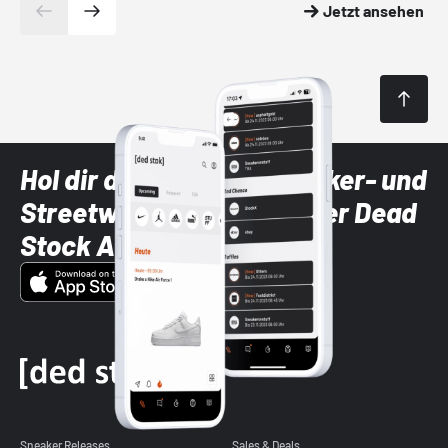
Jetzt ansehen
Hol dir die neuesten Sneaker- und
Streetwear-Brands mit der Dead
Stock App
Sneaker Releases
Sales & Deals