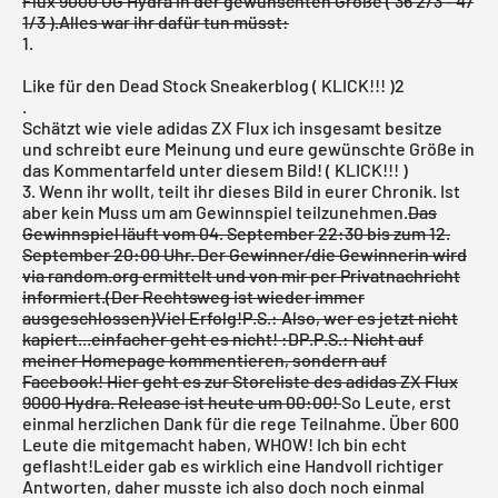
Flux 9000 OG Hydra in der gewünschten Größe ( 36 2/3 - 47
1/3 ).
Alles war ihr dafür tun müsst:
1.
Like für den Dead Stock Sneakerblog ( KLICK!!! )
2
.
Schätzt wie viele adidas ZX Flux ich insgesamt besitze
und schreibt eure Meinung und eure gewünschte Größe in
das Kommentarfeld unter diesem Bild! ( KLICK!!! )
3.
Wenn ihr wollt, teilt ihr dieses Bild in eurer Chronik. Ist
aber kein Muss um am Gewinnspiel teilzunehmen.
Das
Gewinnspiel läuft vom 04. September 22:30 bis zum 12.
September 20:00 Uhr. Der Gewinner/die Gewinnerin wird
via random.org ermittelt und von mir per Privatnachricht
informiert.
(Der Rechtsweg ist wieder immer
ausgeschlossen)
Viel Erfolg!
P.S.: Also, wer es jetzt nicht
kapiert...einfacher geht es nicht! :D
P.P.S.: Nicht auf
meiner Homepage kommentieren, sondern auf
Facebook!
Hier geht es zur Storeliste des adidas ZX Flux
9000 Hydra. Release ist heute um 00:00!
So Leute, erst
einmal herzlichen Dank für die rege Teilnahme. Über 600
Leute die mitgemacht haben, WHOW! Ich bin echt
geflasht!Leider gab es wirklich eine Handvoll richtiger
Antworten, daher musste ich also doch noch einmal