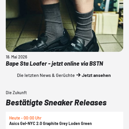
18. Mai 2026
Bape Sta Loafer - jetzt online via BSTN
Die letzten News & Gerüchte
Jetzt ansehen
Die Zukunft
Bestätigte Sneaker Releases
Heute - 00:00 Uhr
H
Asics Gel-NYC 2.0 Graphite Grey Loden Green
A