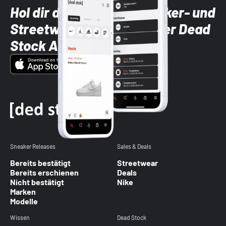
Hol dir die neuesten Sneaker- und
Streetwear-Brands mit der Dead
Stock App
Sneaker Releases
Sales & Deals
Bereits bestätigt
Streetwear
Bereits erschienen
Deals
Nicht bestätigt
Nike
Marken
Modelle
Wissen
Dead Stock