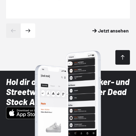
Jetzt ansehen
Hol dir die neuesten Sneaker- und
Streetwear-Brands mit der Dead
Stock App