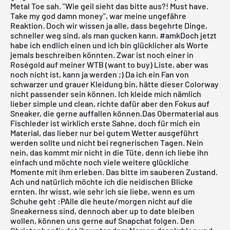
Metal Toe sah. "Wie geil sieht das bitte aus?! Must have.
Take my god damn money", war meine ungefähre
Reaktion. Doch wir wissen ja alle, dass begehrte Dinge,
schneller weg sind, als man gucken kann. #amkDoch jetzt
habe ich endlich einen und ich bin glücklicher als Worte
jemals beschreiben könnten. Zwar ist noch einer in
Roségold auf meiner WTB (want to buy) Liste, aber was
noch nicht ist, kann ja werden ;) Da ich ein Fan von
schwarzer und grauer Kleidung bin, hätte dieser Colorway
nicht passender sein können. Ich kleide mich nämlich
lieber simple und clean, richte dafür aber den Fokus auf
Sneaker, die gerne auffallen können.Das Obermaterial aus
Fischleder ist wirklich erste Sahne, doch für mich ein
Material, das lieber nur bei gutem Wetter ausgeführt
werden sollte und nicht bei regnerischen Tagen. Nein
nein, das kommt mir nicht in die Tüte, denn ich liebe ihn
einfach und möchte noch viele weitere glückliche
Momente mit ihm erleben. Das bitte im sauberen Zustand.
Ach und natürlich möchte ich die neidischen Blicke
ernten. Ihr wisst, wie sehr ich sie liebe, wenn es um
Schuhe geht :PAlle die heute/morgen nicht auf die
Sneakerness sind, dennoch aber up to date bleiben
wollen, können uns gerne auf Snapchat folgen. Den