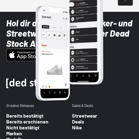
Hol dir die neuesten Sneaker- und
Streetwear-Brands mit der Dead
Stock App
Sneaker Releases
Sales & Deals
Bereits bestätigt
Streetwear
Bereits erschienen
Deals
Nicht bestätigt
Nike
Marken