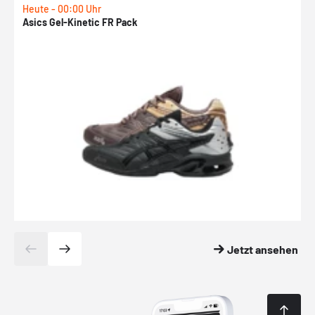
Heute - 00:00 Uhr
H
Asics Gel-Kinetic FR Pack
N
Jetzt ansehen