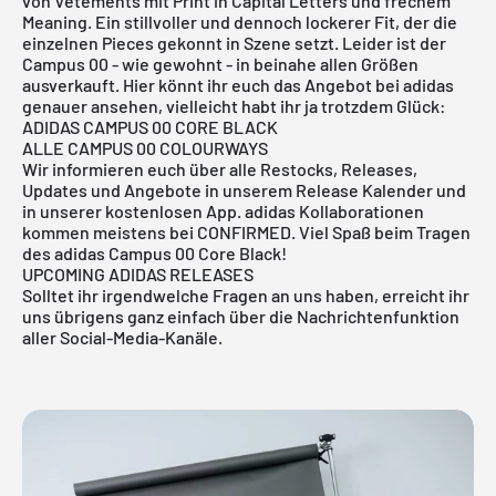
von Vetements mit Print in Capital Letters und frechem
Meaning. Ein stillvoller und dennoch lockerer Fit, der die
einzelnen Pieces gekonnt in Szene setzt. Leider ist der
Campus 00 - wie gewohnt - in beinahe allen Größen
ausverkauft. Hier könnt ihr euch das Angebot bei
adidas
genauer ansehen, vielleicht habt ihr ja trotzdem Glück:
ADIDAS CAMPUS 00 CORE BLACK
ALLE CAMPUS 00 COLOURWAYS
Wir informieren euch über alle Restocks, Releases,
Updates und Angebote in
unserem Release Kalender
und
in unserer
kostenlosen App
.
adidas
Kollaborationen
kommen meistens bei
CONFIRMED
. Viel Spaß beim Tragen
des adidas Campus 00 Core Black!
UPCOMING ADIDAS RELEASES
Solltet ihr irgendwelche Fragen an uns haben, erreicht ihr
uns übrigens ganz einfach über die Nachrichtenfunktion
aller Social-Media-Kanäle.