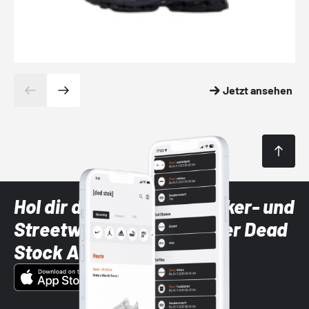
Jetzt ansehen
Hol dir die neuesten Sneaker- und
Streetwear-Brands mit der Dead
Stock App