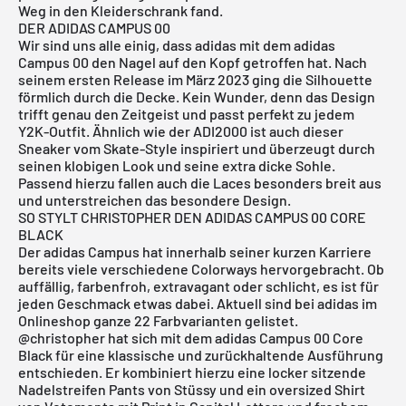
Weg in den Kleiderschrank fand.
DER ADIDAS CAMPUS 00
Wir sind uns alle einig, dass
adidas
mit dem adidas
Campus 00 den Nagel auf den Kopf getroffen hat. Nach
seinem ersten Release im März 2023 ging die Silhouette
förmlich durch die Decke. Kein Wunder, denn das Design
trifft genau den Zeitgeist und passt perfekt zu jedem
Y2K-Outfit. Ähnlich wie der
ADI2000
ist auch dieser
Sneaker vom Skate-Style inspiriert und überzeugt durch
seinen klobigen Look und seine extra dicke Sohle.
Passend hierzu fallen auch die Laces besonders breit aus
und unterstreichen das besondere Design.
SO STYLT CHRISTOPHER DEN ADIDAS CAMPUS 00 CORE
BLACK
Der
adidas Campus
hat innerhalb seiner kurzen Karriere
bereits viele verschiedene Colorways hervorgebracht. Ob
auffällig, farbenfroh, extravagant oder schlicht, es ist für
jeden Geschmack etwas dabei. Aktuell sind bei adidas im
Onlineshop ganze 22 Farbvarianten gelistet.
@christopher
hat sich mit dem adidas Campus 00 Core
Black für eine klassische und zurückhaltende Ausführung
entschieden. Er kombiniert hierzu eine locker sitzende
Nadelstreifen Pants von Stüssy und ein oversized Shirt