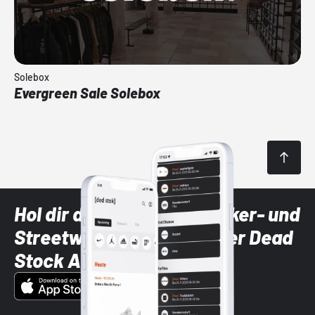
Solebox
Evergreen Sale Solebox
Hol dir die neuesten Sneaker- und
Streetwear-Brands mit der Dead
Stock App