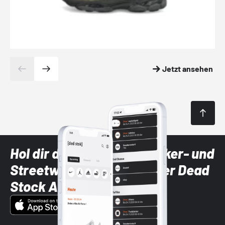
Jetzt ansehen
Hol dir die neuesten Sneaker- und
Streetwear-Brands mit der Dead
Stock App