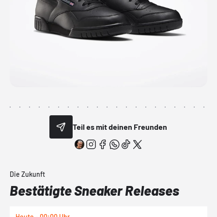
Teil es mit deinen Freunden
Die Zukunft
Bestätigte Sneaker Releases
Heute - 00:00 Uhr
H