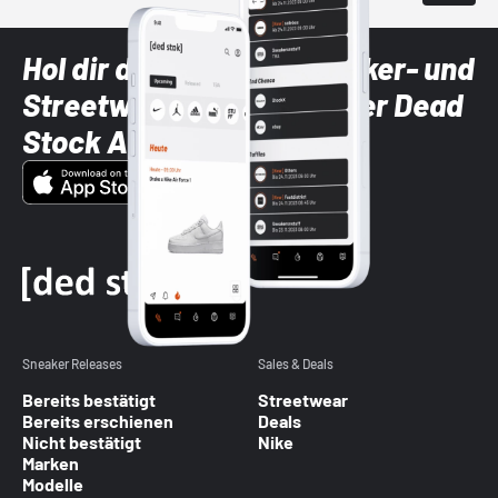
Hol dir die neuesten Sneaker- und
Streetwear-Brands mit der Dead
Stock App
Sneaker Releases
Sales & Deals
Bereits bestätigt
Streetwear
Bereits erschienen
Deals
Nicht bestätigt
Nike
Marken
Modelle