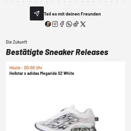
Teil es mit deinen Freunden
Die Zukunft
Bestätigte Sneaker Releases
Heute - 00:00 Uhr
H
Hellstar x adidas Megaride S2 White
N