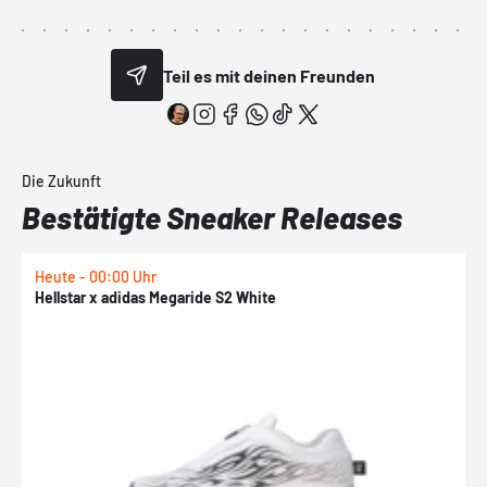
Teil es mit deinen Freunden
Die Zukunft
Bestätigte Sneaker Releases
Heute - 00:00 Uhr
H
Hellstar x adidas Megaride S2 White
N