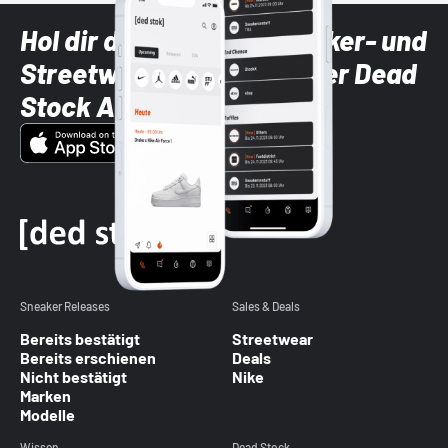
Hol dir die neuesten Sneaker- und
Streetwear-Brands mit der Dead
Stock App
Sneaker Releases
Sales & Deals
Bereits bestätigt
Streetwear
Bereits erschienen
Deals
Nicht bestätigt
Nike
Marken
Modelle
Wissen
Dead Stock