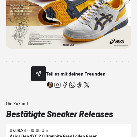
Teil es mit deinen Freunden
Die Zukunft
Bestätigte Sneaker Releases
07.08.26 - 00:00 Uhr
0
Asics Gel-NYC 2.0 Graphite Grey Loden Green
A