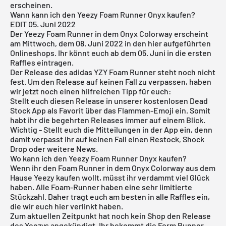
erscheinen.
Wann kann ich den Yeezy Foam Runner Onyx kaufen?
EDIT 05. Juni 2022
Der Yeezy Foam Runner in dem Onyx Colorway erscheint
am Mittwoch, dem 08. Juni 2022 in den hier aufgeführten
Onlineshops. Ihr könnt euch ab dem 05. Juni in die ersten
Raffles eintragen.
Der Release des adidas YZY Foam Runner steht noch nicht
fest. Um den Release auf keinen Fall zu verpassen, haben
wir jetzt noch einen hilfreichen Tipp für euch:
Stellt euch diesen Release in unserer
kostenlosen Dead
Stock App
als Favorit über das Flammen-Emoji ein. Somit
habt ihr die begehrten Releases immer auf einem Blick.
Wichtig - Stellt euch die Mitteilungen in der App ein, denn
damit verpasst ihr auf keinen Fall einen Restock, Shock
Drop oder weitere News.
Wo kann ich den Yeezy Foam Runner Onyx kaufen?
Wenn ihr den Foam Runner in dem Onyx Colorway aus dem
Hause Yeezy kaufen wollt, müsst ihr verdammt viel Glück
haben. Alle Foam-Runner haben eine sehr limitierte
Stückzahl. Daher tragt euch am besten in alle Raffles ein,
die wir euch hier verlinkt haben.
Zum aktuellen Zeitpunkt hat noch kein Shop den Release
des Yeezys angekündigt. Ihr bekommt die Form Runner