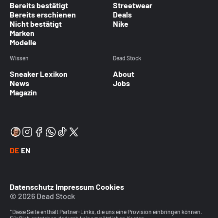
Bereits bestätigt
Streetwear
Bereits erschienen
Deals
Nicht bestätigt
Nike
Marken
Modelle
Wissen
Dead Stock
Sneaker Lexikon
About
News
Jobs
Magazin
DE
EN
Datenschutz
Impressum
Cookies
© 2026 Dead Stock
*Diese Seite enthält Partner-Links, die uns eine Provision einbringen können.