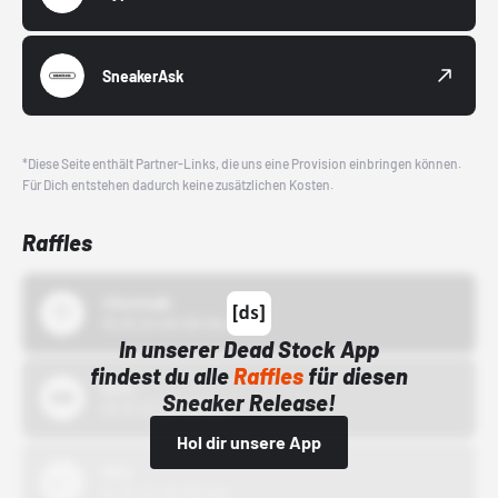
SneakerAsk
*Diese Seite enthält Partner-Links, die uns eine Provision einbringen können.
Für Dich entstehen dadurch keine zusätzlichen Kosten.
Raffles
43einhalb
15.10.24 00:00 Uhr
In unserer Dead Stock App
findest du alle
Raffles
für diesen
Bstn
Sneaker Release!
01.10.22 00:00 Uhr
Hol dir unsere App
Nike
01.10.22 00:00 Uhr