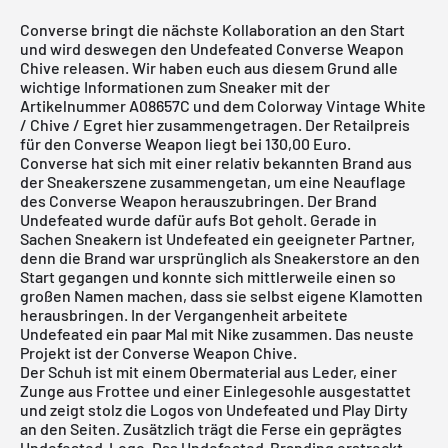
Converse bringt die nächste Kollaboration an den Start
und wird deswegen den Undefeated Converse Weapon
Chive releasen. Wir haben euch aus diesem Grund alle
wichtige Informationen zum Sneaker mit der
Artikelnummer A08657C und dem Colorway Vintage White
/ Chive / Egret hier zusammengetragen. Der Retailpreis
für den Converse Weapon liegt bei 130,00 Euro.
Converse hat sich mit einer relativ bekannten Brand aus
der Sneakerszene zusammengetan, um eine Neauflage
des Converse Weapon herauszubringen. Der Brand
Undefeated wurde dafür aufs Bot geholt. Gerade in
Sachen Sneakern ist Undefeated ein geeigneter Partner,
denn die Brand war ursprünglich als Sneakerstore an den
Start gegangen und konnte sich mittlerweile einen so
großen Namen machen, dass sie selbst eigene Klamotten
herausbringen. In der Vergangenheit arbeitete
Undefeated ein paar Mal mit Nike zusammen. Das neuste
Projekt ist der Converse Weapon Chive.
Der Schuh ist mit einem Obermaterial aus Leder, einer
Zunge aus Frottee und einer Einlegesohle ausgestattet
und zeigt stolz die Logos von Undefeated und Play Dirty
an den Seiten. Zusätzlich trägt die Ferse ein geprägtes
Undefeated-Logo. Das Undefeated-Branding erstreckt