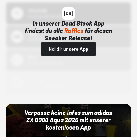
43einhalb
15.10.24 00:00 Uhr
In unserer Dead Stock App
findest du alle
Raffles
für diesen
Bstn
Sneaker Release!
01.10.22 00:00 Uhr
Hol dir unsere App
Nike
01.10.22 00:00 Uhr
Adidas
01.10.22 00:00 Uhr
Verpasse keine Infos zum adidas
ZX 8000 Aqua 2026 mit unserer
kostenlosen App