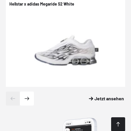
Hellstar x adidas Megaride S2 White
N
Jetzt ansehen