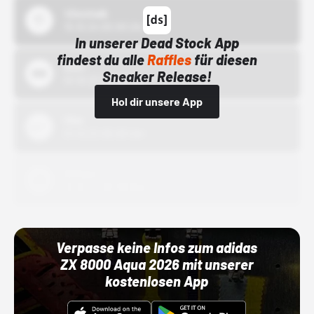
43einhalb
15.10.24 00:00 Uhr
In unserer Dead Stock App
findest du alle
Raffles
für diesen
Bstn
Sneaker Release!
01.10.22 00:00 Uhr
Hol dir unsere App
Nike
01.10.22 00:00 Uhr
Adidas
01.10.22 00:00 Uhr
Verpasse keine Infos zum adidas
ZX 8000 Aqua 2026 mit unserer
kostenlosen App