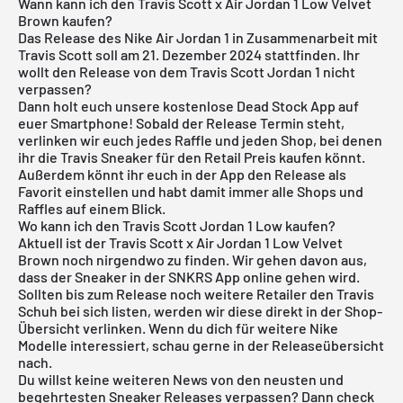
Wann kann ich den Travis Scott x Air Jordan 1 Low Velvet
Brown kaufen?
Das Release des Nike
Air Jordan
1 in Zusammenarbeit mit
Travis Scott soll am 21. Dezember 2024 stattfinden. Ihr
wollt den Release von dem Travis Scott Jordan 1 nicht
verpassen?
Dann holt euch unsere kostenlose
Dead Stock App
auf
euer Smartphone! Sobald der Release Termin steht,
verlinken wir euch jedes Raffle und jeden Shop, bei denen
ihr die Travis Sneaker für den Retail Preis kaufen könnt.
Außerdem könnt ihr euch in der App den Release als
Favorit einstellen und habt damit immer alle Shops und
Raffles auf einem Blick.
Wo kann ich den Travis Scott Jordan 1 Low kaufen?
Aktuell ist der Travis Scott x Air Jordan 1 Low Velvet
Brown noch nirgendwo zu finden. Wir gehen davon aus,
dass der Sneaker in der SNKRS App online gehen wird.
Sollten bis zum Release noch weitere Retailer den Travis
Schuh bei sich listen, werden wir diese direkt in der Shop-
Übersicht verlinken. Wenn du dich für weitere
Nike
Modelle
interessiert, schau gerne in der
Releaseübersicht
nach.
Du willst keine weiteren News von den neusten und
begehrtesten Sneaker Releases verpassen? Dann check