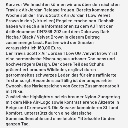
Kurz vor Weihnachten können wir uns über den nächsten
Travis x Air Jordan Release freuen. Bereits kommende
Woche soll der Travis Scott x Air Jordan 1 Low Velvet
Brown in den (virtuellen) Regalen erscheinen. Deshalb
haben wir euch alle Informationen zu dem AJ 1 mit der
Artikelnummer DM7866-202 und dem Colorway Dark
Mocha / Black / Velvet Brown in diesem Beitrag
zusammengefasst. Kosten wird der Sneaker
voraussichtlich 160,00 Euro.
Der Travis Scott x Air Jordan 1 Low OG „Velvet Brown“ ist
eine harmonische Mischung aus urbaner Coolness und
hochwertigem Design. Der obere Teil des Schuhs
präsentiert braunes Wildleder, ergänzt durch
getrommeltes schwarzes Leder, das für eine raffinierte
Textur sorgt. Besonders auffällig ist der umgedrehte
Swoosh, das Markenzeichen von Scotts Zusammenarbeit
mit Nike.
Zusätzliche Highlights sind ein brauner Nylon-Zungentag
mit dem Nike Air-Logo sowie kontrastierende Akzente in
Beige und Cremeweiß. Die Sneaker kombinieren Stil und
Komfort, unterstützt durch eine klassische
Gummiaußensohle und eine leichte Mittelsohle für den
ganzen Tag.