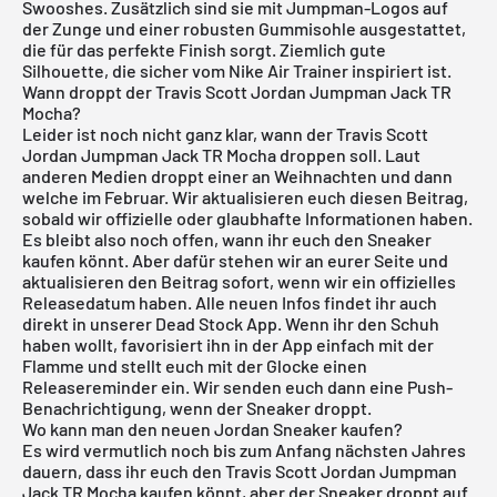
Swooshes. Zusätzlich sind sie mit Jumpman-Logos auf
der Zunge und einer robusten Gummisohle ausgestattet,
die für das perfekte Finish sorgt. Ziemlich gute
Silhouette, die sicher vom
Nike Air Trainer
inspiriert ist.
Wann droppt der Travis Scott Jordan Jumpman Jack TR
Mocha?
Leider ist noch nicht ganz klar, wann der Travis Scott
Jordan Jumpman Jack TR Mocha droppen soll. Laut
anderen Medien droppt einer an Weihnachten und dann
welche im Februar. Wir aktualisieren euch diesen Beitrag,
sobald wir offizielle oder glaubhafte Informationen haben.
Es bleibt also noch offen, wann ihr euch den Sneaker
kaufen könnt. Aber dafür stehen wir an eurer Seite und
aktualisieren den Beitrag sofort, wenn wir ein offizielles
Releasedatum haben. Alle neuen Infos findet ihr auch
direkt in unserer
Dead Stock App
. Wenn ihr den Schuh
haben wollt, favorisiert ihn in der App einfach mit der
Flamme und stellt euch mit der Glocke einen
Releasereminder ein. Wir senden euch dann eine Push-
Benachrichtigung, wenn der Sneaker droppt.
Wo kann man den neuen Jordan Sneaker kaufen?
Es wird vermutlich noch bis zum Anfang nächsten Jahres
dauern, dass ihr euch den Travis Scott Jordan Jumpman
Jack TR Mocha kaufen könnt, aber der Sneaker droppt auf