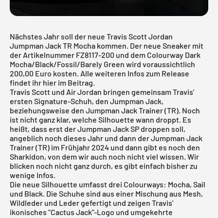
Nächstes Jahr soll der neue Travis Scott Jordan
Jumpman Jack TR Mocha kommen. Der neue Sneaker mit
der Artikelnummer FZ8117-200 und dem Colourway Dark
Mocha/Black/Fossil/Barely Green wird voraussichtlich
200,00 Euro kosten. Alle weiteren Infos zum Release
findet ihr hier im Beitrag.
Travis Scott und
Air Jordan
bringen gemeinsam Travis'
ersten Signature-Schuh, den Jumpman Jack,
beziehungsweise den Jumpman Jack Trainer (TR). Noch
ist nicht ganz klar, welche Silhouette wann droppt. Es
heißt, dass erst der
Jumpman Jack SP
droppen soll,
angeblich noch dieses Jahr und dann der Jumpman Jack
Trainer (TR) im Frühjahr 2024 und dann gibt es noch den
Sharkidon, von dem wir auch noch nicht viel wissen. Wir
blicken noch nicht ganz durch, es gibt einfach bisher zu
wenige Infos.
Die neue Silhouette umfasst drei Colourways: Mocha, Sail
und Black. Die Schuhe sind aus einer Mischung aus Mesh,
Wildleder und Leder gefertigt und zeigen Travis'
ikonisches "Cactus Jack"-Logo und umgekehrte