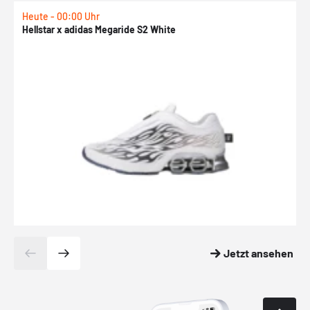
Heute - 00:00 Uhr
H
Hellstar x adidas Megaride S2 White
N
Jetzt ansehen