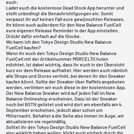
euch:
Ladet euch die
kostenlose Dead Stock App
herunter und
stellt unbedingt die Benachrichtigungen ein. Somit
verpasst ihr auf keinen Fall eure gewünschten Releases.
Ihr könnt euch außerdem für den New Balance FuelCell
eure eigenen Release Reminder in der App einstellen.
Drückt dafür einfach auf die Glocke.
Wo kann ich den Tokyo Design Studio New Balance
FuelCell kaufen?
Wenn ihr euch den Tokyo Design Studio New Balance
FuelCell mit der Artikelnummer MSRCELTO holen
möchtet, ist dabei wichtig, dass ihr euch in der Übersicht
kurz vor dem Release aufhaltet. Hier werden euch nämlich
alle Shops und Stores verlinkt, bei denen ihr den Sneaker
kaufen könnt. Sollte der Sneaker über Raffels angeboten
werden, verlinken wir euch diese in der kostenlosen App.
Der New Balance Sneaker wird auf jeden Fall im
New
Balance Onlineshop
erscheinen. Dazu ist der Sneaker
noch bei BSTN gelistet und wird dort am ebenfalls am 4.
September erscheinen, jedoch aber schon um
Mitternacht. Behaltet a die Seite also immer im Auge, wir
aktualisieren sie regelmäßig.
Solltet ihr den Tokyo Design Studio New Balance FuelCell
also wirklich haben wollen, klickt euch einfach durch die