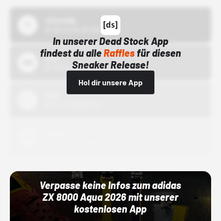
43einhalb
15.10.24 00:00 Uhr
In unserer Dead Stock App
findest du alle
Raffles
für diesen
Bstn
Sneaker Release!
01.10.22 00:00 Uhr
Hol dir unsere App
Nike
01.10.22 00:00 Uhr
Adidas
01.10.22 00:00 Uhr
Verpasse keine Infos zum adidas
ZX 8000 Aqua 2026 mit unserer
kostenlosen App