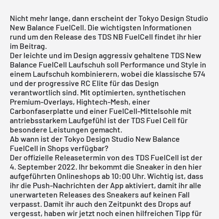
Nicht mehr lange, dann erscheint der Tokyo Design Studio
New Balance FuelCell. Die wichtigsten Informationen
rund um den Release des TDS NB FuelCell findet ihr hier
im Beitrag.
Der leichte und im Design aggressiv gehaltene TDS New
Balance FuelCell Laufschuh soll Performance und Style in
einem Laufschuh kombinierern, wobei die klassische 574
und der progressive RC Elite für das Design
verantwortlich sind. Mit optimierten, synthetischen
Premium-Overlays, Hightech-Mesh, einer
Carbonfaserplatte und einer FuelCell-Mittelsohle mit
antriebsstarkem Laufgefühl ist der TDS Fuel Cell für
besondere Leistungen gemacht.
Ab wann ist der Tokyo Design Studio New Balance
FuelCell in Shops verfügbar?
Der offizielle Releasetermin von des TDS FuelCell ist der
4. September 2022. Ihr bekommt die Sneaker in den hier
aufgeführten Onlineshops ab 10:00 Uhr. Wichtig ist, dass
ihr die Push-Nachrichten der App aktiviert, damit ihr alle
unerwarteten Releases des Sneakers auf keinen Fall
verpasst. Damit ihr auch den Zeitpunkt des Drops auf
vergesst, haben wir jetzt noch einen hilfreichen Tipp für