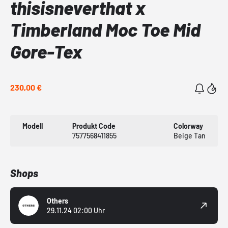
thisisneverthat x
Timberland Moc Toe Mid
Gore-Tex
230,00 €
Modell
Produkt Code
Colorway
7577568411855
Beige Tan
Shops
Others
29.11.24 02:00 Uhr