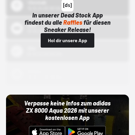
43einhalb
15.10.24 00:00 Uhr
In unserer Dead Stock App
findest du alle
Raffles
für diesen
Bstn
Sneaker Release!
01.10.22 00:00 Uhr
Hol dir unsere App
Nike
01.10.22 00:00 Uhr
Adidas
01.10.22 00:00 Uhr
Verpasse keine Infos zum adidas
ZX 8000 Aqua 2026 mit unserer
kostenlosen App