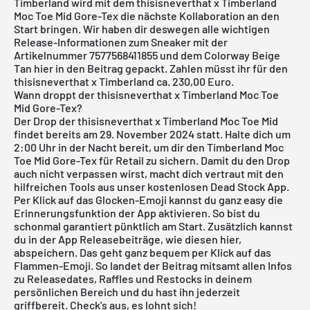
Timberland wird mit dem thisisneverthat x Timberland
Moc Toe Mid Gore-Tex die nächste Kollaboration an den
Start bringen. Wir haben dir deswegen alle wichtigen
Release-Informationen zum Sneaker mit der
Artikelnummer 7577568411855 und dem Colorway Beige
Tan hier in den Beitrag gepackt. Zahlen müsst ihr für den
thisisneverthat x Timberland ca. 230,00 Euro.
Wann droppt der thisisneverthat x Timberland Moc Toe
Mid Gore-Tex?
Der Drop der thisisneverthat x Timberland Moc Toe Mid
findet bereits am 29. November 2024 statt. Halte dich um
2:00 Uhr in der Nacht bereit, um dir den Timberland Moc
Toe Mid Gore-Tex für Retail zu sichern. Damit du den Drop
auch nicht verpassen wirst, macht dich vertraut mit den
hilfreichen Tools aus unser
kostenlosen Dead Stock App
.
Per Klick auf das Glocken-Emoji kannst du ganz easy die
Erinnerungsfunktion der App aktivieren. So bist du
schonmal garantiert pünktlich am Start. Zusätzlich kannst
du in der App Releasebeiträge, wie diesen hier,
abspeichern. Das geht ganz bequem per Klick auf das
Flammen-Emoji. So landet der Beitrag mitsamt allen Infos
zu Releasedates, Raffles und Restocks in deinem
persönlichen Bereich und du hast ihn jederzeit
griffbereit. Check's aus, es lohnt sich!