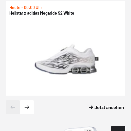
Heute - 00:00 Uhr
H
Hellstar x adidas Megaride S2 White
N
Jetzt ansehen