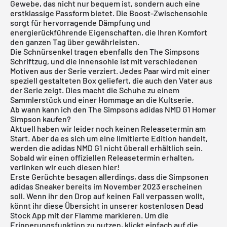
Gewebe, das nicht nur bequem ist, sondern auch eine
erstklassige Passform bietet. Die Boost-Zwischensohle
sorgt für hervorragende Dämpfung und
energierückführende Eigenschaften, die Ihren Komfort
den ganzen Tag über gewährleisten.
Die Schnürsenkel tragen ebenfalls den The Simpsons
Schriftzug, und die Innensohle ist mit verschiedenen
Motiven aus der Serie verziert. Jedes Paar wird mit einer
speziell gestalteten Box geliefert, die auch den Vater aus
der Serie zeigt. Dies macht die Schuhe zu einem
Sammlerstück und einer Hommage an die Kultserie.
Ab wann kann ich den The Simpsons adidas NMD G1 Homer
Simpson kaufen?
Aktuell haben wir leider noch keinen Releasetermin am
Start. Aber da es sich um eine limitierte Edition handelt,
werden die adidas NMD G1 nicht überall erhältlich sein.
Sobald wir einen offiziellen Releasetermin erhalten,
verlinken wir euch diesen hier!
Erste Gerüchte besagen allerdings, dass die Simpsonen
adidas Sneaker bereits im November 2023 erscheinen
soll. Wenn ihr den Drop auf keinen Fall verpassen wollt,
könnt ihr diese Übersicht in unserer kostenlosen
Dead
Stock App
mit der Flamme markieren. Um die
Erinnerungsfunktion zu nutzen, klickt einfach auf die