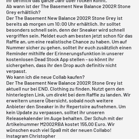
ihr definitiv das ganze Jahr über rocken könnt.
Ab wann ist der The Basement New Balance 2002R Stone
Grey erhältlich?
Der The Basement New Balance 2002R Stone Grey ist
bereits ab morgen um 10:00 Uhr erhältlich. Ihr solltet
besonders schnell sein, denn der Sneaker wird schnell
vergriffen sein. Meldet euch am besten jetzt schon für das
Raffle an, um eine realistische Chance zu haben. Um auf
Nummer sicher zu gehen, solltet ihr euch zusätzlich einen
Reminder mithilfe der Erinnerungsfunktion in unserer
kostenlosen Dead Stock App
stellen - so könnt ihr
sichergehen, dass ihr den Drop auch definitiv nicht
verpasst.
Wo kann ich die neue Collab kaufen?
Der The Basement New Balance 2002R Stone Grey ist
aktuell nur bei END. Clothing zu finden. Nutzt gern den
hinterlegten Link, um direkt bei dem Raffle zu landen. Wir
erweitern unsere Übersicht, sobald noch weitere
Anbieter den Sneaker in ihr Repertoire aufnehmen. Um
kein Update zu verpassen, solltet ihr unseren
Releasekalender
im Auge behalten. Der Schuh mit der
Artikelnummer M2002RBA kostet 155,00 Euro. Wir
wünschen euch viel Spaß mit der neuen Collabo!
Instagram Christopher