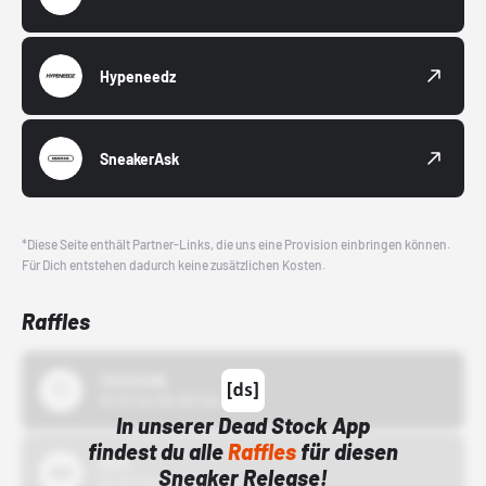
Hypeneedz
SneakerAsk
*Diese Seite enthält Partner-Links, die uns eine Provision einbringen können.
Für Dich entstehen dadurch keine zusätzlichen Kosten.
Raffles
43einhalb
15.10.24 00:00 Uhr
In unserer Dead Stock App
findest du alle
Raffles
für diesen
Bstn
Sneaker Release!
01.10.22 00:00 Uhr