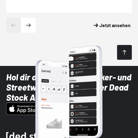
Jetzt ansehen
Hol dir die neuesten Sneaker- und
Streetwear-Brands mit der Dead
Stock App