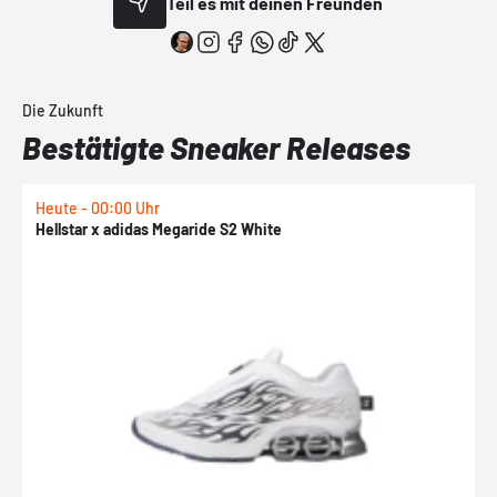
Teil es mit deinen Freunden
Die Zukunft
Bestätigte Sneaker Releases
Heute - 00:00 Uhr
H
Hellstar x adidas Megaride S2 White
N