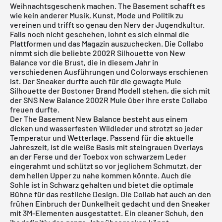
Weihnachtsgeschenk machen. The Basement schafft es
wie kein anderer Musik, Kunst, Mode und Politik zu
vereinen und trifft so genau den Nerv der Jugendkultur.
Falls noch nicht geschehen, lohnt es sich einmal die
Plattformen und das Magazin auszuchecken. Die Collabo
nimmt sich die beliebte 2002R Silhouette von New
Balance vor die Brust, die in diesem Jahr in
verschiedenen Ausführungen und Colorways erschienen
ist. Der Sneaker durfte auch für die gewagte Mule
Silhouette der Bostoner Brand Modell stehen, die sich mit
der
SNS New Balance 2002R Mule
über ihre erste Collabo
freuen durfte.
Der The Basement New Balance besteht aus einem
dicken und wasserfesten Wildleder und strotzt so jeder
Temperatur und Wetterlage. Passend für die aktuelle
Jahreszeit, ist die weiße Basis mit steingrauen Overlays
an der Ferse und der Toebox von schwarzem Leder
eingerahmt und schützt so vor jeglichem Schmutzt, der
dem hellen Upper zu nahe kommen könnte. Auch die
Sohle ist in Schwarz gehalten und bietet die optimale
Bühne für das restliche Design. Die Collab hat auch an den
frühen Einbruch der Dunkelheit gedacht und den Sneaker
mit 3M-Elementen ausgestattet. Ein cleaner Schuh, den