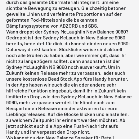
durch das gesamte Obermaterial integriert, um eine
sichtbare Bewegung zu erzeugen. Gleichzeitig betonen
gewellte Linien und verfeinerte Proportionen auf der
geformten Pod-Mittelsohle die bekannten
Dämpfungssysteme von ABZORB und SBS.
Wann droppt der Sydney McLaughlin New Balance 9060?
Gedroppt ist der Sydney McLaughlin New Balance 9060
bereits, bedeutet für dich, du kannst dir den neuen 9060-
Colorway direkt kaufen. Glücklicherweise sind aktuell
noch alle Größen zu haben, aber wie immer gilt, dass ihr
nicht zu lange zögern solltet, denn ansonsten ist der
Sydney McLaughlin NB 9060 noch ausverkauft. Um in
Zukunft keinen Release mehr zu verpassen, ladet euch
unsere
kostenlose Dead Stock App
fürs Handy herunter.
In der App haben wir euch die ein oder andere sehr
hilfreiche Funktion eingebaut, damit ihr in Zukunft kein
limitierten Drop, wie den Sydney McLaughlin New Balance
9060, mehr verpassen werdet. Ihr könnt euch zum
Beispiel einen Releasereminder aktivieren für eure
Lieblingsreleases. Auf die Glocke klicken und einstellen,
zu welchem Zeitpunkt ihr erinnert werden möchtet. Ab
jetzt schickt euch die App eine Push-Nachricht aufs
Handy und ihr verpasst den Drop nicht.
Wo kannst du den New Balance Sneaker für Retail