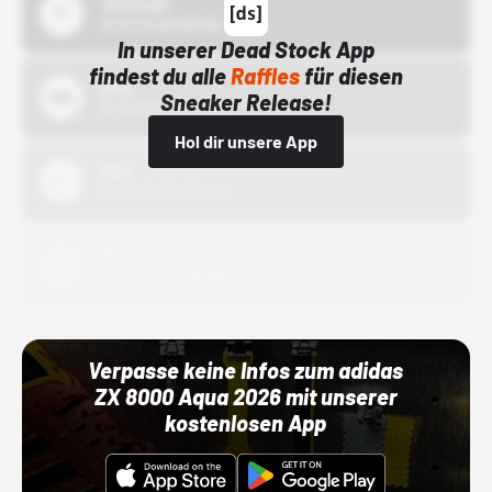
43einhalb
15.10.24 00:00 Uhr
In unserer Dead Stock App
findest du alle
Raffles
für diesen
Bstn
Sneaker Release!
01.10.22 00:00 Uhr
Hol dir unsere App
Nike
01.10.22 00:00 Uhr
Adidas
01.10.22 00:00 Uhr
Verpasse keine Infos zum adidas
ZX 8000 Aqua 2026 mit unserer
kostenlosen App