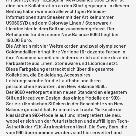
eine neue Kollaboration an den Start gegangen. In diesem
Beitrag haben wir euch alle wichtigen Release-
Informationen zum Sneaker mit der Artikelnummer
U9060SYD und dem Colorway Linen / Stoneware /
Licorice hier in dem Beitrag zusammengefasst. Der
Retailpreis für den neuen New Balance 9060 liegt bei
190,00 Euro.
Die Athletin mit vier Weltrekorden und zwei olympischen
Goldmedaillen bringt ihre Vorliebe für dezente Farben in
ihre Zusammenarbeit ein, indem sie sich auf eine dezente
Farbpalette aus Linen, Stoneware und Licorice setzt.
Diese Farbgebung erstreckt sich über die gesamte
Kollektion, die Bekleidung, Accessoires,
Leistungsschuhe für die Laufbahn und ihren
persönlichen Favoriten, den New Balance 9060.
Der 9060 verkörpert einen neuen Standard an elegantem
Stil und kreativem Design, das einige Modelle der 99X-
Serie zu ikonischen Stücken in der Geschichte von New
Balance gemacht hat. Er nimmt vertraute Merkmale der
klassischen 99X-Modelle auf und interpretiert sie neu,
wobei er sich von der futuristischen und auffälligen Tech-
Ästhetik der Y2K-Ära inspirieren lässt. Die Sway Bars, die
vom 990 übernommen wurden, sind hier erweitert und