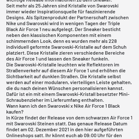
Seit mehr als 25 Jahren sind Kristalle von Swarovski
immer wieder Inspirationsquelle für faszinierende
Designs. Als Spitzenprodukt der Partnerschaft zwischen
Nike und Swarovski wird in wenigen Tagen der Triple
Black
Air Force 1
neu aufgelegt. Der Sneaker besticht
neben den klassischen Komponenten mit einem
schimmernden Look, denn es wurden mehr als 228
individuell geformte Swarovski-Kristalle auf dem Schuh
platziert. Diese Kristalle zieren verschiedene Bereiche
des Air Force 1 und lassen den Sneaker funkeln.
Die Swarovski-Kristalle leuchten wie Reflektoren im
Straßenverkehr auf diesem Air Force 1 und erhöhen die
Sichtbarkeit auf dunklen Straßen. Die Kristalle selbst
werden auf einer modularen, vierteiligen Leiste gehalten,
die du nach deinen Wünschen personalisieren kannst.
Dafür ist ein mit einem Swarovski-Kristall besetzter Mini-
Schraubenzieher im Lieferumfang enthalten.
Wann kann ich den Swarovski x Nike Air Force 1 Black
kaufen?
In Kürze findet der Release von dem schwarzen Air Force 1
mit Swarovski Steinen statt. Das genaue Release Datum
findet am 02. Dezember 2021 in den hier aufgeführten
Onlineshops satt. Ihr könnt euch ab 09:00 Uhr für den