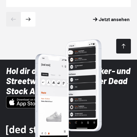
Jetzt ansehen
Hol dir die neuesten Sneaker- und
Streetwear-Brands mit der Dead
Stock App