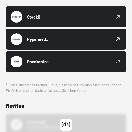
StockX
Hypeneedz
SneakerAsk
*Diese Seite enthält Partner-Links, die uns eine Provision einbringen können.
Für Dich entstehen dadurch keine zusätzlichen Kosten.
Raffles
43einhalb
15.10.24 00:00 Uhr