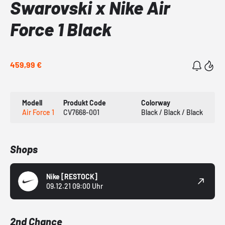
Swarovski x Nike Air
Force 1 Black
459,99 €
Modell
Produkt Code
Colorway
Air Force 1
CV7668-001
Black / Black / Black
Shops
Nike
[RESTOCK]
09.12.21 09:00 Uhr
2nd Chance