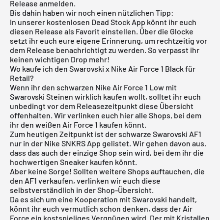
Release anmelden.
Bis dahin haben wir noch einen nützlichen Tipp:
In unserer
kostenlosen Dead Stock App
könnt ihr euch
diesen Release als Favorit einstellen. Über die Glocke
setzt ihr euch eure eigene Erinnerung, um rechtzeitig vor
dem Release benachrichtigt zu werden. So verpasst ihr
keinen wichtigen Drop mehr!
Wo kaufe ich den Swarovski x Nike Air Force 1 Black für
Retail?
Wenn ihr den schwarzen Nike Air Force 1 Low mit
Swarovski Steinen wirklich kaufen wollt, solltet ihr euch
unbedingt vor dem Releasezeitpunkt diese Übersicht
offenhalten. Wir verlinken euch hier alle Shops, bei dem
ihr den weißen Air Force 1 kaufen könnt.
Zum heutigen Zeitpunkt ist der schwarze Swarovski AF1
nur in der
Nike SNKRS App
gelistet. Wir gehen davon aus,
dass das auch der einzige Shop sein wird, bei dem ihr die
hochwertigen Sneaker kaufen könnt.
Aber keine Sorge! Sollten weitere Shops auftauchen, die
den AF1 verkaufen, verlinken wir euch diese
selbstverständlich in der Shop-Übersicht.
Da es sich um eine Kooperation mit Swarovski handelt,
könnt ihr euch vermutlich schon denken, dass der Air
Force ein kostspieliges Vergnügen wird. Der mit Kristallen