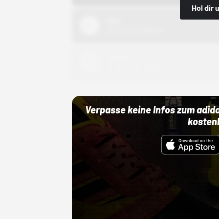
Hol dir
Nike
01.10.22 00:00 Uhr
Adidas
01.10.22 00:00 Uhr
Verpasse keine Infos zum adid
kosten