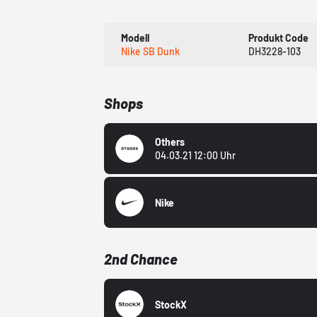
Modell
Produkt Code
Nike SB Dunk
DH3228-103
Shops
Others
04.03.21 12:00 Uhr
Nike
2nd Chance
StockX