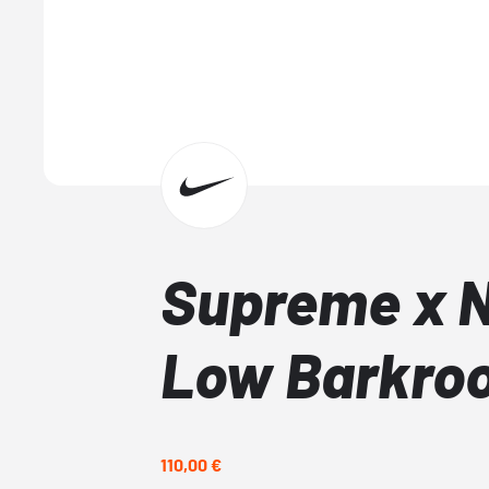
Supreme x N
Low Barkro
110,00 €