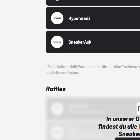
Hypeneedz
SneakerAsk
*Diese Seite enthält Partner-Links, die uns eine Provision
zusätzlichen Kosten.
Raffles
43einhalb
15.10.24 00:00 Uhr
In unserer 
findest du alle
Bstn
Sneaker
01.10.22 00:00 Uhr