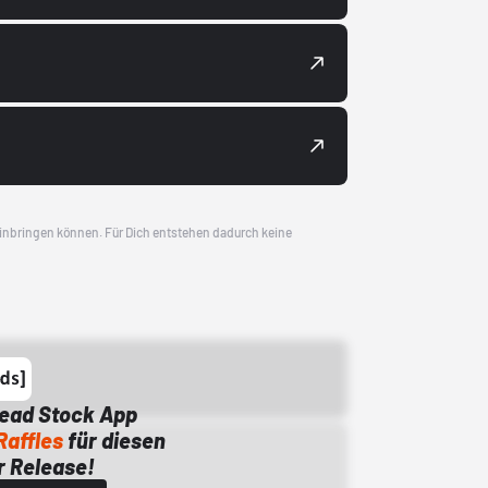
 einbringen können. Für Dich entstehen dadurch keine
Dead Stock App
Raffles
für diesen
 Release!