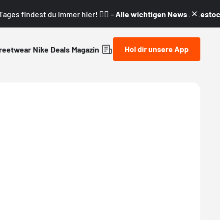
ages findest du immer hier! 👇🏼 –
Alle wichtigen News & Restock
Hol dir unsere App
reetwear
Nike
Deals
Magazin