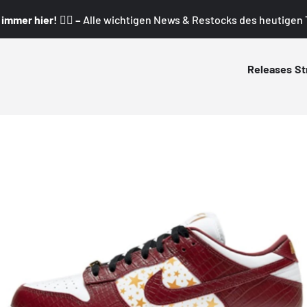
mmer hier! 👇🏼 –
Alle wichtigen News & Restocks des heutigen T
Releases
St