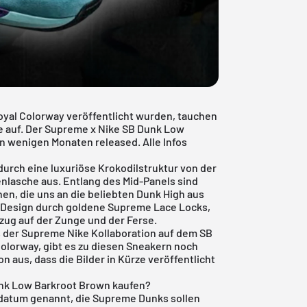
oyal Colorway
veröffentlicht wurden, tauchen
e auf. Der Supreme x Nike SB Dunk Low
in wenigen Monaten released. Alle Infos
durch eine luxuriöse Krokodilstruktur von der
lasche aus. Entlang des Mid-Panels sind
hen, die uns an die beliebten Dunk High aus
s Design durch goldene Supreme Lace Locks,
zug auf der Zunge und der Ferse.
s der
Supreme Nike Kollaboration
auf dem SB
olorway, gibt es zu diesen Sneakern noch
on aus, dass die Bilder in Kürze veröffentlicht
nk Low Barkroot Brown kaufen?
edatum genannt, die Supreme Dunks sollen