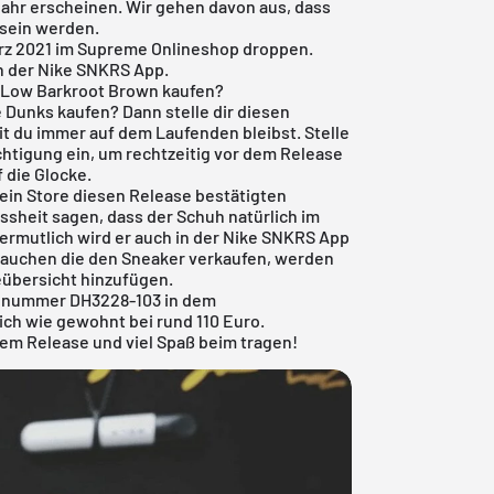
ahr erscheinen. Wir gehen davon aus, dass
 sein werden.
ärz 2021 im Supreme Onlineshop droppen.
n der
Nike SNKRS App
.
 Low Barkroot Brown kaufen?
Dunks kaufen? Dann stelle dir diesen
mit du immer auf dem Laufenden bleibst. Stelle
htigung ein, um rechtzeitig vor dem Release
 die Glocke.
kein Store diesen Release bestätigten
sheit sagen, dass der Schuh natürlich im
ermutlich wird er auch in der
Nike SNKRS App
ftauchen die den Sneaker verkaufen, werden
eübersicht
hinzufügen.
elnummer DH3228-103 in dem
ich wie gewohnt bei rund 110 Euro.
sem Release und viel Spaß beim tragen!