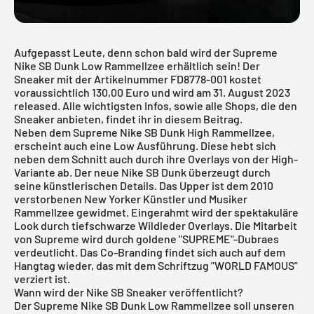
Aufgepasst Leute, denn schon bald wird der Supreme
Nike SB Dunk Low Rammellzee erhältlich sein! Der
Sneaker mit der Artikelnummer FD8778-001 kostet
voraussichtlich 130,00 Euro und wird am 31. August 2023
released. Alle wichtigsten Infos, sowie alle Shops, die den
Sneaker anbieten, findet ihr in diesem Beitrag.
Neben dem
Supreme Nike SB Dunk High Ramm
ellzee
,
erscheint auch eine Low Ausführung. Diese hebt sich
neben dem Schnitt auch durch ihre Overlays von der High-
Variante ab. Der neue
Nike SB Dunk
überzeugt durch
seine künstlerischen Details. Das Upper ist dem 2010
verstorbenen New Yorker Künstler und Musiker
Rammellzee gewidmet. Eingerahmt wird der spektakuläre
Look durch tiefschwarze Wildleder Overlays. Die Mitarbeit
von Supreme wird durch goldene "SUPREME"-Dubraes
verdeutlicht. Das Co-Branding findet sich auch auf dem
Hangtag wieder, das mit dem Schriftzug "WORLD FAMOUS"
verziert ist.
Wann wird der Nike SB Sneaker veröffentlicht?
Der Supreme Nike SB Dunk Low Rammellzee soll unseren