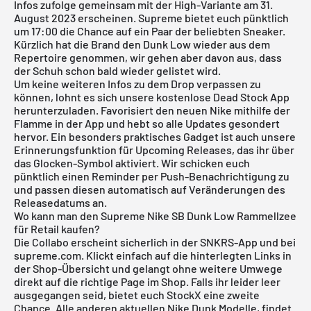
Infos zufolge gemeinsam mit der High-Variante am 31.
August 2023 erscheinen. Supreme bietet euch pünktlich
um 17:00 die Chance auf ein Paar der beliebten Sneaker.
Kürzlich hat die Brand den
Dunk Low
wieder aus dem
Repertoire genommen, wir gehen aber davon aus, dass
der Schuh schon bald wieder gelistet wird.
Um keine weiteren Infos zu dem Drop verpassen zu
können, lohnt es sich unsere
kostenlose Dead Stock App
herunterzuladen. Favorisiert den neuen
Nike
mithilfe der
Flamme in der App und hebt so alle Updates gesondert
hervor. Ein besonders praktisches Gadget ist auch unsere
Erinnerungsfunktion für
Upcoming Releases
, das ihr über
das Glocken-Symbol aktiviert. Wir schicken euch
pünktlich einen Reminder per Push-Benachrichtigung zu
und passen diesen automatisch auf Veränderungen des
Releasedatums an.
Wo kann man den Supreme Nike SB Dunk Low Rammellzee
für Retail kaufen?
Die Collabo erscheint sicherlich in der
SNKRS
-App und bei
supreme.com. Klickt einfach auf die hinterlegten Links in
der Shop-Übersicht und gelangt ohne weitere Umwege
direkt auf die richtige Page im Shop. Falls ihr leider leer
ausgegangen seid, bietet euch
StockX
eine zweite
Chance. Alle anderen aktuellen
Nike Dunk
Modelle, findet