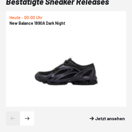
Bestätigte Sneaker Releases
Heute - 00:00 Uhr
H
New Balance 1890A Dark Night
A
Jetzt ansehen