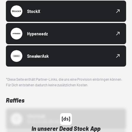
StockX
Hypeneedz
SneakerAsk
*Diese Seite enthält Partner-Links, die uns eine Provision einbringen können.
Für Dich entstehen dadurch keine zusätzlichen Kosten.
Raffles
43einhalb
15.10.24 00:00 Uhr
In unserer Dead Stock App