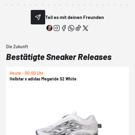
Teil es mit deinen Freunden
Die Zukunft
Bestätigte Sneaker Releases
Heute - 00:00 Uhr
H
Hellstar x adidas Megaride S2 White
N