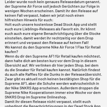
Leider wurde noch kein genaues Releasedatum genannt,
der Supreme Air Force soll jedoch Gerüchten zur Folge in
wenigen Wochen erscheinen. Damit ihr den Release auf
keinen Fall verpasst, haben wir jetzt noch einen
hilfreichen Hinweis für euch:
Holt euch unsere
kostenlose Dead Stock App
und stellt
euch eure Lieblings-Releases als Favorit ein. Ihr könnt
euch auch eure eigene Benachrichtigung über die Glocke
einstellen, damit werdet ihr rechtzeitig vor dem Drop
erinnert und verpasst den Release auf keinen Fall!
Wo kannst du den Supreme Nike Air Force 1 Flax für Retail
kaufen?
Wenn du dir den Supreme AF1 für Retail kaufen möchtest,
dann halte dich am besten kurz vor dem Drop in diesem
Übersicht auf. Wir verlinken dir hier jeden Shop, bei dem
du die Sneaker für Retail kaufen kannst. Natürlich findest
du auch alle Raffles für die Dunks in der Releaseübersicht.
Zwar gibt es aktuell noch keinen bestätigten Shop für die
Supreme AF1, aber die Schuhe werden wahrscheinlich in
der
Nike SNKRS App
erscheinen. Außerdem droppen die
Supreme Nike Kooperationen immer eine Woche vor dem
SNKRS Drop im Supreme Onlineshop.
Damit ihr diesen Release nicht verpasst, stellt euch
unbedingt die Benachrichtigungen in der
Dead Stock App