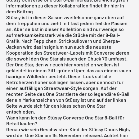
Informationen zu dieser Kollaboration findet ihr hier in
dem Beitrag.
Stüssy ist in dieser Saison zweifelsohne ganz oben auf
dem Treppchen und zieht mit fast jedem Teil die Massen
an. Aber selbst in dieser Kollektion sind nur wenige so
aufmerksamkeitsstark wie die Stücke mit der 8-Ball-
Grafik. Nach Teppichen, Strickpullovern und Sherpa-
Jacken wird das Insignium nun auch die neueste
Kooperation des Streetwear-Labels mit Converse zieren,
die sowohl den One Star als auch den Chuck 70 umfasst.
Der One Star, den wir euch hier vorstellen wollen, ist
gekleidet in einem Gift-grünen Uper, das aus einem rauen
haarigen Wildleder besteht. Dieser Look soll alle
Retroherzen höher schlagen lassen, aber dennoch für
einen auffälligen Streetwear-Style sorgen. Auf der
rechten Seite des One Star zierte der so legendäre 8-Ball,
der ein Markenzeichen von Stüssy ist und auf der linken
Seite wurde sich für den klassischen One Star
entschieden.
Wann kann ich den Stüssy Converse One Star 8-Ball für
Retail kaufen?
Genau wie sein Geschwister-Kind der
Stüssy Chuck High
,
wird der One Star am 15. November released. Achtet hier