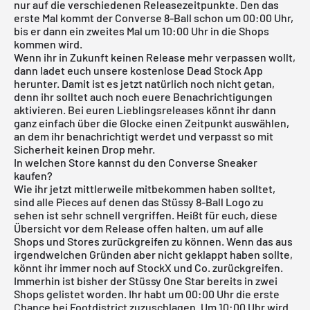
nur auf die verschiedenen Releasezeitpunkte. Den das
erste Mal kommt der Converse 8-Ball schon um 00:00 Uhr,
bis er dann ein zweites Mal um 10:00 Uhr in die Shops
kommen wird.
Wenn ihr in Zukunft keinen Release mehr verpassen wollt,
dann ladet euch unsere
kostenlose Dead Stock App
herunter. Damit ist es jetzt natürlich noch nicht getan,
denn ihr solltet auch noch euere Benachrichtigungen
aktivieren. Bei euren Lieblingsreleases könnt ihr dann
ganz einfach über die Glocke einen Zeitpunkt auswählen,
an dem ihr benachrichtigt werdet und verpasst so mit
Sicherheit keinen Drop mehr.
In welchen Store kannst du den Converse Sneaker
kaufen?
Wie ihr jetzt mittlerweile mitbekommen haben solltet,
sind alle Pieces auf denen das Stüssy 8-Ball Logo zu
sehen ist sehr schnell vergriffen. Heißt für euch, diese
Übersicht vor dem Release offen halten, um auf alle
Shops und Stores zurückgreifen zu können. Wenn das aus
irgendwelchen Gründen aber nicht geklappt haben sollte,
könnt ihr immer noch auf
StockX
und Co. zurückgreifen.
Immerhin ist bisher der Stüssy One Star bereits in zwei
Shops gelistet worden. Ihr habt um 00:00 Uhr die erste
Chance bei Footdistrict zuzuschlagen. Um 10:00 Uhr wird