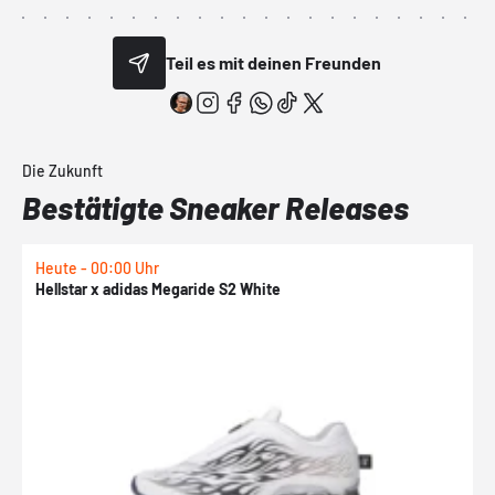
Teil es mit deinen Freunden
Die Zukunft
Bestätigte Sneaker Releases
Heute - 00:00 Uhr
H
Hellstar x adidas Megaride S2 White
N