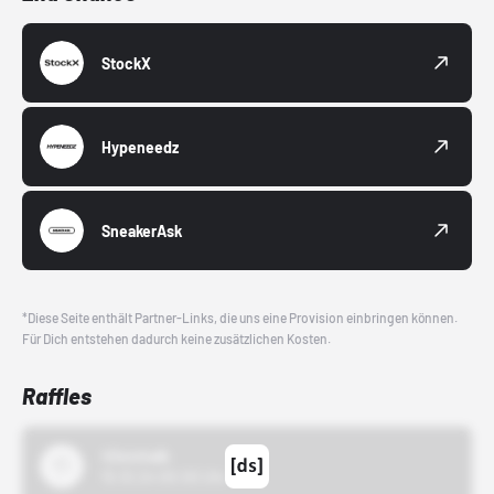
StockX
Hypeneedz
SneakerAsk
*Diese Seite enthält Partner-Links, die uns eine Provision einbringen können.
Für Dich entstehen dadurch keine zusätzlichen Kosten.
Raffles
43einhalb
15.10.24 00:00 Uhr