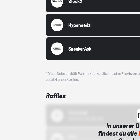
StockX
Hypeneedz
SneakerAsk
*Diese Seite enthält Partner-Links, die uns eine Provision
zusätzlichen Kosten.
Raffles
43einhalb
15.10.24 00:00 Uhr
In unserer 
findest du alle
Bstn