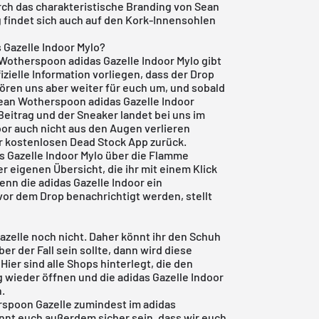
rch das charakteristische Branding von Sean
 findet sich auch auf den Kork-Innensohlen
Gazelle Indoor Mylo?
 Wotherspoon adidas Gazelle Indoor Mylo gibt
fizielle Information vorliegen, dass der Drop
hören uns aber weiter für euch um, und sobald
 Sean Wotherspoon adidas Gazelle Indoor
Beitrag und der Sneaker landet bei uns im
oor auch nicht aus den Augen verlieren
er
kostenlosen Dead Stock App
zurück.
s Gazelle Indoor Mylo über die Flamme
er eigenen Übersicht, die ihr mit einem Klick
wenn die adidas Gazelle Indoor ein
vor dem Drop benachrichtigt werden, stellt
azelle noch nicht. Daher könnt ihr den Schuh
er der Fall sein sollte, dann wird diese
ier sind alle Shops hinterlegt, die den
 wieder öffnen und die adidas Gazelle Indoor
n.
rspoon Gazelle zumindest im adidas
önnt euch außerdem sicher sein, dass wir euch