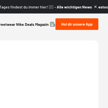
ages findest du immer hier! 👇🏼 –
Alle wichtigen News & Restock
Hol dir unsere App
reetwear
Nike
Deals
Magazin