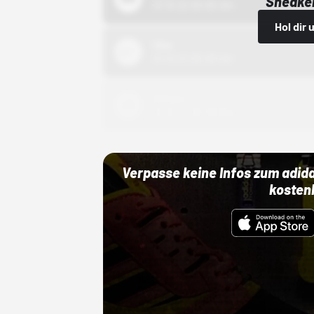
Sneaker
01.10.22 00:00 Uhr
Hol dir
Nike
01.10.22 00:00 Uhr
Adidas
01.10.22 00:00 Uhr
Verpasse keine Infos zum adid
kosten