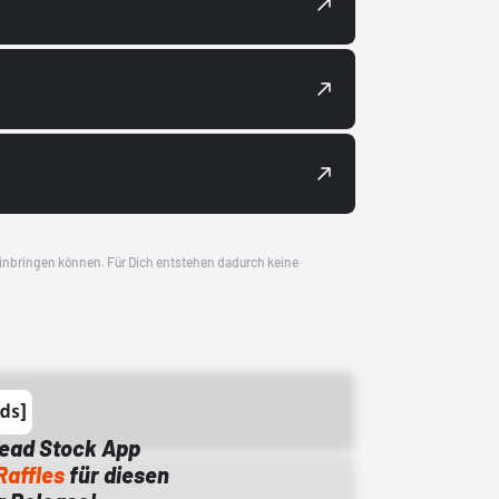
 einbringen können. Für Dich entstehen dadurch keine
Dead Stock App
Raffles
für diesen