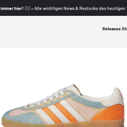
mmer hier! 👇🏼 –
Alle wichtigen News & Restocks des heutigen T
Releases
St