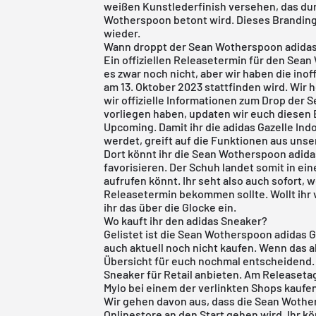
weißen Kunstlederfinish versehen, das du
Wotherspoon betont wird. Dieses Branding
wieder.
Wann droppt der Sean Wotherspoon adidas 
Ein offiziellen Releasetermin für den Sean
es zwar noch nicht, aber wir haben die inof
am 13. Oktober 2023 stattfinden wird. Wir 
wir offizielle Informationen zum Drop der
vorliegen haben, updaten wir euch diesen 
Upcoming. Damit ihr die adidas Gazelle Ind
werdet, greift auf die Funktionen aus uns
Dort könnt ihr die Sean Wotherspoon adida
favorisieren. Der Schuh landet somit in ein
aufrufen könnt. Ihr seht also auch sofort, 
Releasetermin bekommen sollte. Wollt ihr 
ihr das über die Glocke ein.
Wo kauft ihr den adidas Sneaker?
Gelistet ist die Sean Wotherspoon adidas G
auch aktuell noch nicht kaufen. Wenn das ab
Übersicht für euch nochmal entscheidend. H
Sneaker für Retail anbieten. Am Releasetag
Mylo bei einem der verlinkten Shops kaufe
Wir gehen davon aus, dass die Sean Wothe
Onlinestore an den Start gehen wird. Ihr k