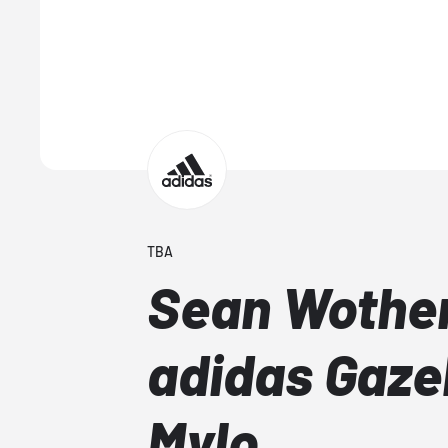
TBA
Sean Wothe
adidas Gazel
Mylo