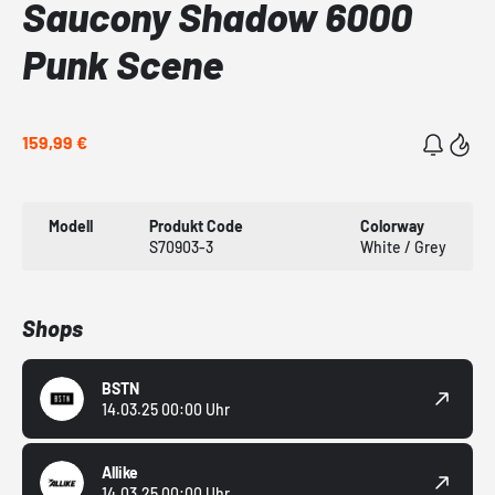
Saucony Shadow 6000
Punk Scene
159,99 €
Modell
Produkt Code
Colorway
S70903-3
White / Grey
Shops
BSTN
14.03.25 00:00 Uhr
Allike
14.03.25 00:00 Uhr