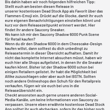
Bis dahin haben wir noch folgenden hilfreichen Tipp:
Stellt euch am besten diesen Release in
unserer
kostenlosen Dead Stock App
als Favorit über das
Flammen-Emoji ein. Drückt auf die Glocke, damit ihr euch
eure eigenen Benachrichtigungen einstellen könnt und
kurz vor dem Releasezeitpunkt erinnert werdet.
Hier
findet ihr andere Saucony Sneaker.
Wo kann ich mir den Saucony Shadow 6000 Punk Scene
für Retail kaufen?
Wenn du dir den Shadow 6000 in dem Cheescake-Design
kaufen willst, dann solltest du dich unbedingt zu
Releasetermin in dieser Übersicht aufhalten. Damit ihr
nicht das komplette Internet absuchen müsst, haben wir
euch hier alle Shops aufgelistet, in denen ihr die Sneaker
kaufen könnt. Bisher ist der Shadow 6000 schon bei
einigen Retailern gelistet. Ihr habt die Möglichkeit bei
Allike zuzuschlagen oder aber auch bei BSTN. Sollten
noch andere Onlineshops den Schuh für den Retailpreis
verkaufen, fügen wir sie euch bei uns in die
Releaseübersicht
ein.
Checkt ansonsten auch gerne unsere anderen Social-
Media-Kanäle, um keine Informationen von Saucony zu
verpassen. Unsere eben erwähnte
kostenlose Dead Stock
App
solltet ihr auch abchecken, sofern ihr das bisher noch