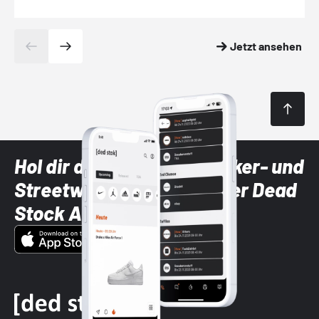
Jetzt ansehen
Hol dir die neuesten Sneaker- und
Streetwear-Brands mit der Dead
Stock App