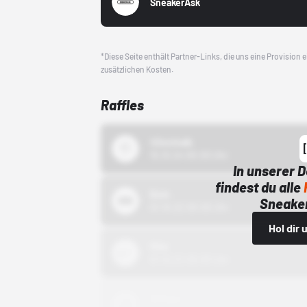
SneakerAsk
*Diese Seite enthält Partner-Links, die uns eine Provision
zusätzlichen Kosten.
Raffles
43einhalb
15.10.24 00:00 Uhr
In unserer 
findest du alle
Bstn
Sneaker
01.10.22 00:00 Uhr
Hol dir
Nike
01.10.22 00:00 Uhr
Adidas