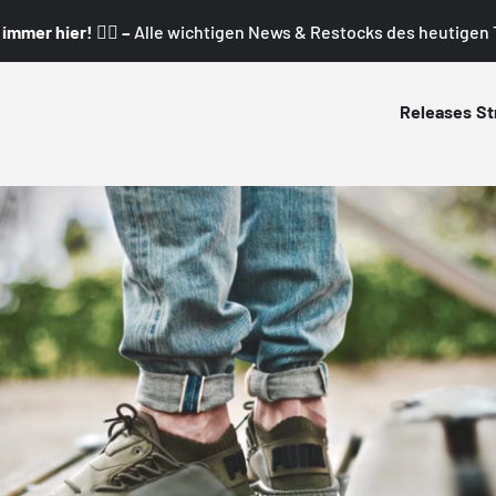
mmer hier! 👇🏼 –
Alle wichtigen News & Restocks des heutigen T
Releases
St