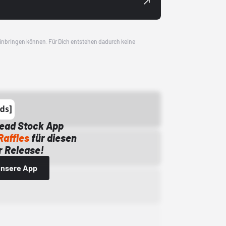
 einbringen können. Für Dich entstehen dadurch keine
Dead Stock App
Raffles
für diesen
 Release!
 unsere App