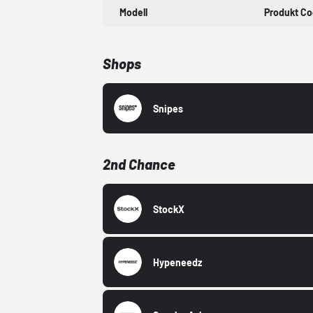
Modell
Produkt C
Shops
Snipes
2nd Chance
StockX
Hypeneedz