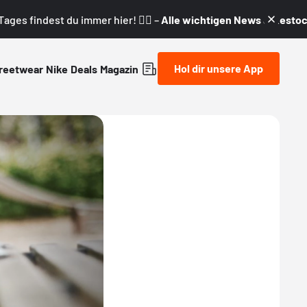
ages findest du immer hier! 👇🏼 –
Alle wichtigen News & Restock
Hol dir unsere App
reetwear
Nike
Deals
Magazin