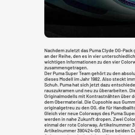
Nachdem zuletzt das Puma Clyde OG-Pack ge
an der Reihe, den es in vier unterschiedlich
wichtigen Informationen zu den vier Color
zusammengetragen.
Der Puma Super Team gehört zu den absolu
dieses Modell im Jahr 1982. Also steckt i
Schuh. Puma hat sich jetzt dazu entschied
rauszukramen und neu zu überarbeiten. Die
Originalmodells mit Kontrastnähten über 
dem Obermaterial. Die Cupsohle aus Gummi
originalgetreu zu den OG, die für Handball
Gleich vier neue Colorways des Puma Supe
werden in nahe Zukunft dropen. Zwei Colo
einmal der rote Colorway, Artikelnummer 3
Artikelnummer 390424-00. Diese beiden Co