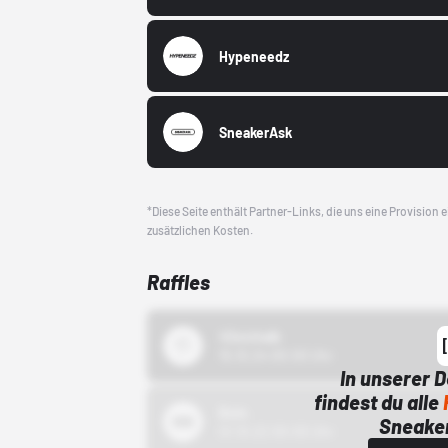
Hypeneedz
SneakerAsk
*Diese Seite enthält Partner-Links, die uns eine Provision
zusätzlichen Kosten.
Raffles
43einhalb
15.10.24 00:00 Uhr
In unserer 
findest du alle
Bstn
Sneaker
01.10.22 00:00 Uhr