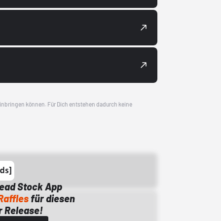
 einbringen können. Für Dich entstehen dadurch keine
Dead Stock App
Raffles
für diesen
 Release!