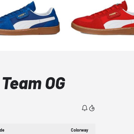
 Team OG
ode
Colorway