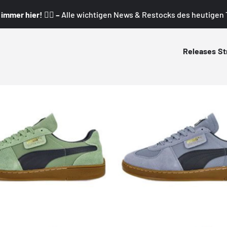
mmer hier! 👇🏼 –
Alle wichtigen News & Restocks des heutigen T
Releases
St