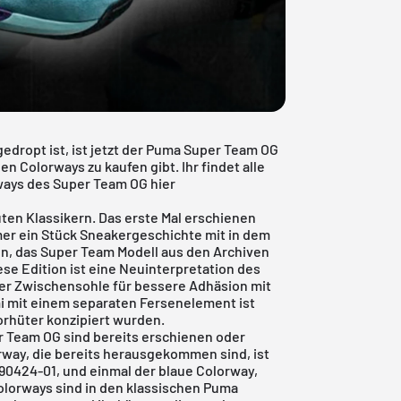
dropt ist, ist jetzt der Puma Super Team OG
en Colorways zu kaufen gibt. Ihr findet alle
ways des Super Team OG hier
ten Klassikern. Das erste Mal erschienen
mmer ein Stück Sneakergeschichte mit in dem
en, das Super Team Modell aus den Archiven
se Edition ist eine Neuinterpretation des
der Zwischensohle für bessere Adhäsion mit
 mit einem separaten Fersenelement ist
torhüter konzipiert wurden.
r Team OG sind bereits erschienen oder
rway, die bereits herausgekommen sind, ist
90424-01, und einmal der blaue Colorway,
lorways sind in den klassischen Puma