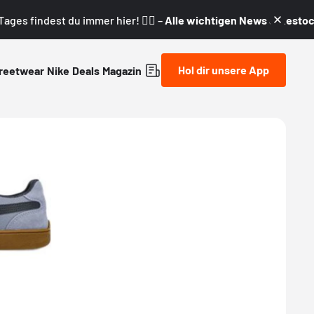
ages findest du immer hier! 👇🏼 –
Alle wichtigen News & Restock
Hol dir unsere App
reetwear
Nike
Deals
Magazin