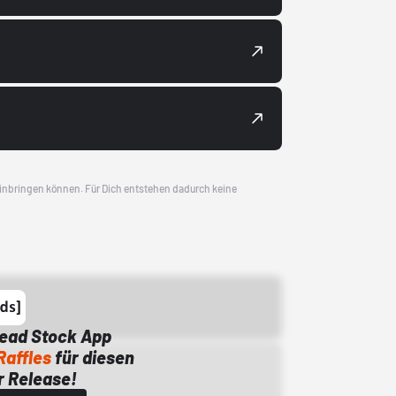
 einbringen können. Für Dich entstehen dadurch keine
Dead Stock App
Raffles
für diesen
 Release!