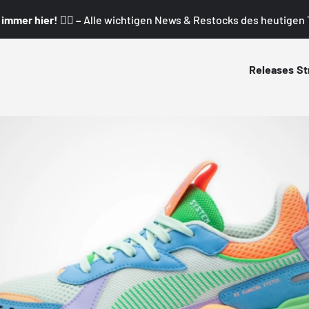
mmer hier! 👇🏼 –
Alle wichtigen News & Restocks des heutigen T
Releases
St