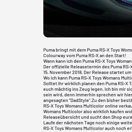
Puma bringt mit dem Puma RS-X Toys Woma
Colourway vom Puma RS-X an den Start!
Wann kann ich den Puma RS-X Toys Womans
Der offizielle Releasetermin des Puma RS-
15. November 2018. Der Release startet um
Wo ich kann Puma RS-X Toys Womans Multi
Solltet ihr wirklich planen den Puma RS-X T
euch mächtig ins Zeug legen. Ich bin mir si
sein wird, denn immerhin sprechen wir hie
angesagten "DadStyle".Zu den bisher bestä
RS-X Toys Womans Multicolor online verk
Womans Multicolor also wirklich kaufen wol
Releaseübersicht
und sucht den Shop eure
Laufe der nächsten Tage noch einige weit
RS-X Toys Womans Multicolor auch noch erh