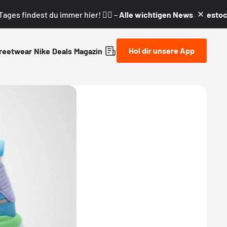
ages findest du immer hier! 👇🏼 –
Alle wichtigen News & Restock
Hol dir unsere App
reetwear
Nike
Deals
Magazin