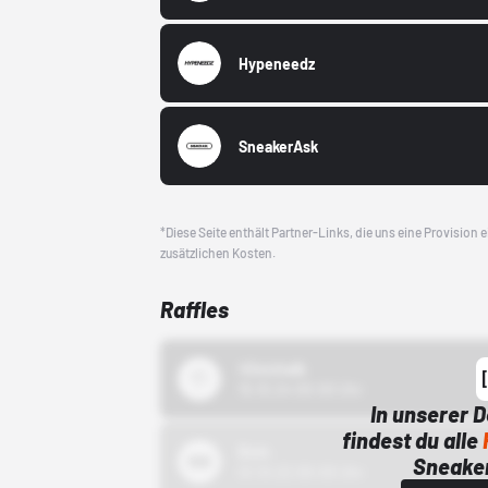
Hypeneedz
SneakerAsk
*Diese Seite enthält Partner-Links, die uns eine Provision
zusätzlichen Kosten.
Raffles
43einhalb
15.10.24 00:00 Uhr
In unserer 
findest du alle
Bstn
Sneaker
01.10.22 00:00 Uhr