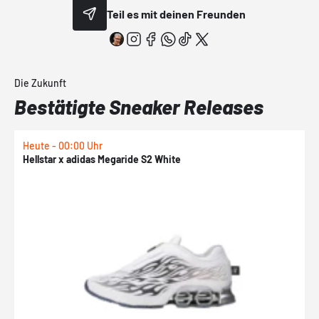
Teil es mit deinen Freunden
Die Zukunft
Bestätigte Sneaker Releases
Heute - 00:00 Uhr
H
Hellstar x adidas Megaride S2 White
N