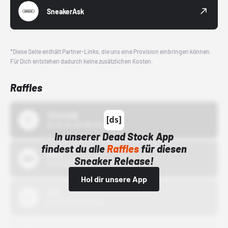
SneakerAsk
*Diese Seite enthält Partner-Links, die uns eine Provision einbringen können.
Für Dich entstehen dadurch keine zusätzlichen Kosten.
Raffles
43einhalb
15.10.24 00:00 Uhr
In unserer Dead Stock App
findest du alle
Raffles
für diesen
Bstn
Sneaker Release!
01.10.22 00:00 Uhr
Hol dir unsere App
Nike
01.10.22 00:00 Uhr