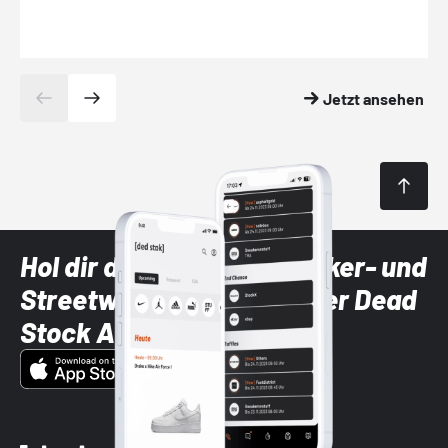
Jetzt ansehen
Hol dir die neuesten Sneaker- und
Streetwear-Brands mit der Dead
Stock App