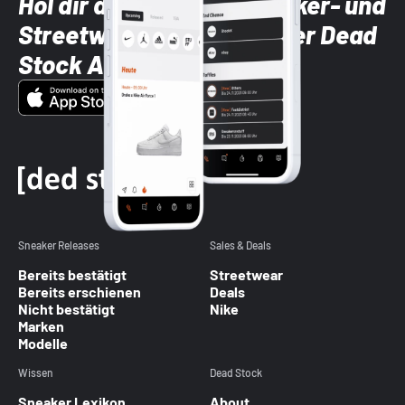
Hol dir die neuesten Sneaker- und
Streetwear-Brands mit der Dead
Stock App
Sneaker Releases
Sales & Deals
Bereits bestätigt
Streetwear
Bereits erschienen
Deals
Nicht bestätigt
Nike
Marken
Modelle
Wissen
Dead Stock
Sneaker Lexikon
About