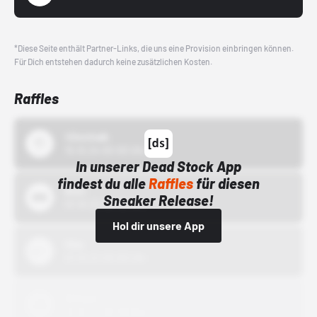
*Diese Seite enthält Partner-Links, die uns eine Provision einbringen können.
Für Dich entstehen dadurch keine zusätzlichen Kosten.
Raffles
43einhalb
15.10.24 00:00 Uhr
In unserer Dead Stock App
findest du alle
Raffles
für diesen
Bstn
Sneaker Release!
01.10.22 00:00 Uhr
Hol dir unsere App
Nike
01.10.22 00:00 Uhr
Adidas
01.10.22 00:00 Uhr