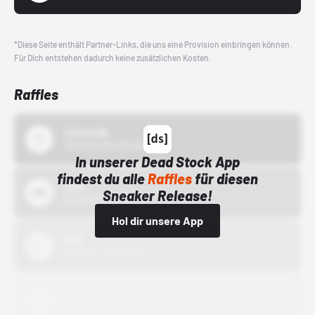
*Diese Seite enthält Partner-Links, die uns eine Provision einbringen können.
Für Dich entstehen dadurch keine zusätzlichen Kosten.
Raffles
43einhalb
15.10.24 00:00 Uhr
In unserer Dead Stock App
findest du alle
Raffles
für diesen
Bstn
Sneaker Release!
01.10.22 00:00 Uhr
Hol dir unsere App
Nike
01.10.22 00:00 Uhr
Adidas
01.10.22 00:00 Uhr