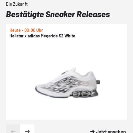
Die Zukunft
Bestätigte Sneaker Releases
Heute - 00:00 Uhr
H
Hellstar x adidas Megaride S2 White
N
Jetzt ansehen