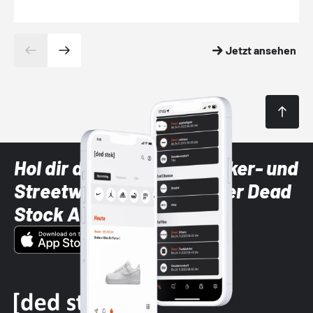
Jetzt ansehen
Hol dir die neuesten Sneaker- und
Streetwear-Brands mit der Dead
Stock App