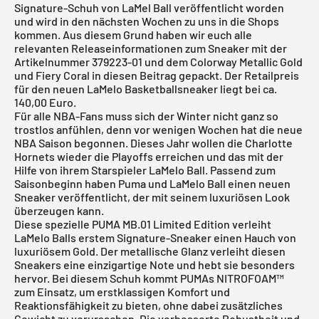
Signature-Schuh von LaMel Ball veröffentlicht worden
und wird in den nächsten Wochen zu uns in die Shops
kommen. Aus diesem Grund haben wir euch alle
relevanten Releaseinformationen zum Sneaker mit der
Artikelnummer 379223-01 und dem Colorway Metallic Gold
und Fiery Coral in diesen Beitrag gepackt. Der Retailpreis
für den neuen LaMelo Basketballsneaker liegt bei ca.
140,00 Euro.
Für alle NBA-Fans muss sich der Winter nicht ganz so
trostlos anfühlen, denn vor wenigen Wochen hat die neue
NBA Saison begonnen. Dieses Jahr wollen die Charlotte
Hornets wieder die Playoffs erreichen und das mit der
Hilfe von ihrem Starspieler LaMelo Ball. Passend zum
Saisonbeginn haben Puma und LaMelo Ball einen neuen
Sneaker veröffentlicht, der mit seinem luxuriösen Look
überzeugen kann.
Diese spezielle PUMA MB.01 Limited Edition verleiht
LaMelo Balls erstem Signature-Sneaker einen Hauch von
luxuriösem Gold. Der metallische Glanz verleiht diesen
Sneakers eine einzigartige Note und hebt sie besonders
hervor. Bei diesem Schuh kommt PUMAs NITROFOAM™
zum Einsatz, um erstklassigen Komfort und
Reaktionsfähigkeit zu bieten, ohne dabei zusätzliches
Gewicht zu verursachen. Die verbesserte Robustheit und