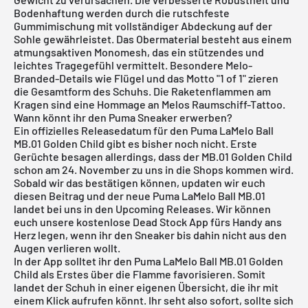
Bodenhaftung werden durch die rutschfeste
Gummimischung mit vollständiger Abdeckung auf der
Sohle gewährleistet. Das Obermaterial besteht aus einem
atmungsaktiven Monomesh, das ein stützendes und
leichtes Tragegefühl vermittelt. Besondere Melo-
Branded-Details wie Flügel und das Motto "1 of 1" zieren
die Gesamtform des Schuhs. Die Raketenflammen am
Kragen sind eine Hommage an Melos Raumschiff-Tattoo.
Wann könnt ihr den Puma Sneaker erwerben?
Ein offizielles Releasedatum für den Puma LaMelo Ball
MB.01 Golden Child gibt es bisher noch nicht. Erste
Gerüchte besagen allerdings, dass der MB.01 Golden Child
schon am 24. November zu uns in die Shops kommen wird.
Sobald wir das bestätigen können, updaten wir euch
diesen Beitrag und der neue Puma LaMelo Ball MB.01
landet bei uns in den
Upcoming Releases
. Wir können
euch unsere
kostenlose Dead Stock App
fürs Handy ans
Herz legen, wenn ihr den Sneaker bis dahin nicht aus den
Augen verlieren wollt.
In der App solltet ihr den Puma LaMelo Ball MB.01 Golden
Child als Erstes über die Flamme favorisieren. Somit
landet der Schuh in einer eigenen Übersicht, die ihr mit
einem Klick aufrufen könnt. Ihr seht also sofort, sollte sich