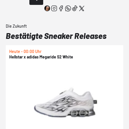
Die Zukunft
Bestätigte Sneaker Releases
Heute - 00:00 Uhr
H
Hellstar x adidas Megaride S2 White
N