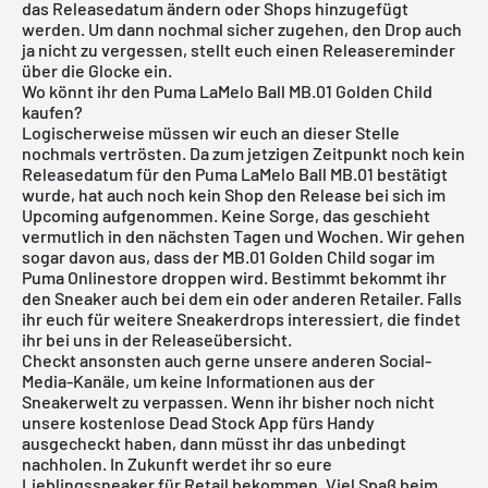
das Releasedatum ändern oder Shops hinzugefügt
werden. Um dann nochmal sicher zugehen, den Drop auch
ja nicht zu vergessen, stellt euch einen Releasereminder
über die Glocke ein.
Wo könnt ihr den Puma LaMelo Ball MB.01 Golden Child
kaufen?
Logischerweise müssen wir euch an dieser Stelle
nochmals vertrösten. Da zum jetzigen Zeitpunkt noch kein
Releasedatum für den Puma LaMelo Ball MB.01 bestätigt
wurde, hat auch noch kein Shop den Release bei sich im
Upcoming aufgenommen. Keine Sorge, das geschieht
vermutlich in den nächsten Tagen und Wochen. Wir gehen
sogar davon aus, dass der MB.01 Golden Child sogar im
Puma Onlinestore droppen wird. Bestimmt bekommt ihr
den Sneaker auch bei dem ein oder anderen Retailer. Falls
ihr euch für weitere Sneakerdrops interessiert, die findet
ihr bei uns in der
Releaseübersicht
.
Checkt ansonsten auch gerne unsere anderen Social-
Media-Kanäle, um keine Informationen aus der
Sneakerwelt zu verpassen. Wenn ihr bisher noch nicht
unsere
kostenlose Dead Stock App
fürs Handy
ausgecheckt haben, dann müsst ihr das unbedingt
nachholen. In Zukunft werdet ihr so eure
Lieblingssneaker für Retail bekommen. Viel Spaß beim