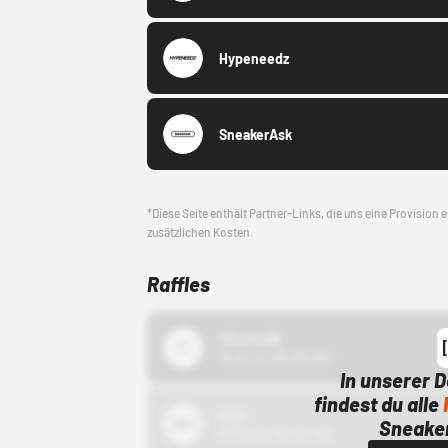
Hypeneedz
SneakerAsk
*Diese Seite enthält Partner-Links, die uns eine Provision
zusätzlichen Kosten.
Raffles
43einhalb
15.10.24 00:00 Uhr
In unserer 
findest du alle
Bstn
Sneaker
01.10.22 00:00 Uhr