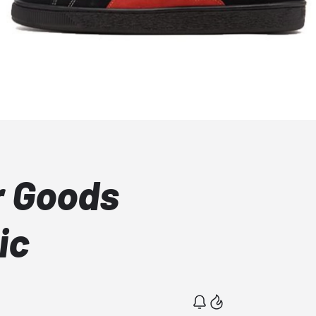
r Goods
ic