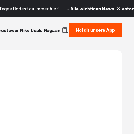
ages findest du immer hier! 👇🏼 –
Alle wichtigen News & Restock
Hol dir unsere App
reetwear
Nike
Deals
Magazin