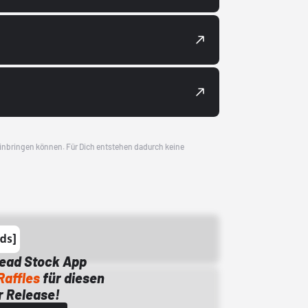
 einbringen können. Für Dich entstehen dadurch keine
Dead Stock App
Raffles
für diesen
 Release!