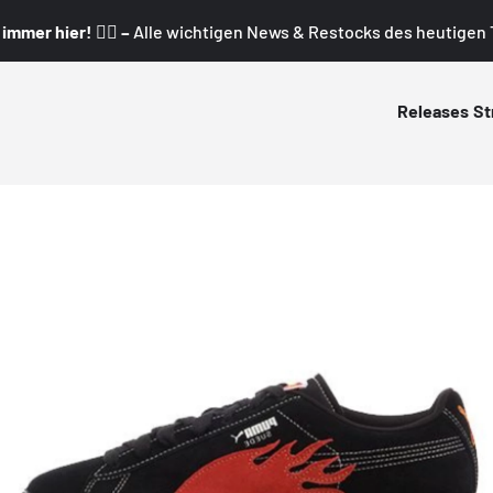
mmer hier! 👇🏼 –
Alle wichtigen News & Restocks des heutigen T
Releases
St