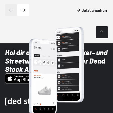
Jetzt ansehen
Hol dir die neuesten Sneaker- und
Streetwear-Brands mit der Dead
Stock App