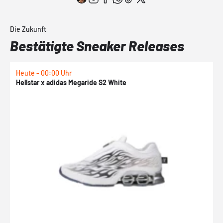
Die Zukunft
Bestätigte Sneaker Releases
Heute - 00:00 Uhr
H
Hellstar x adidas Megaride S2 White
N