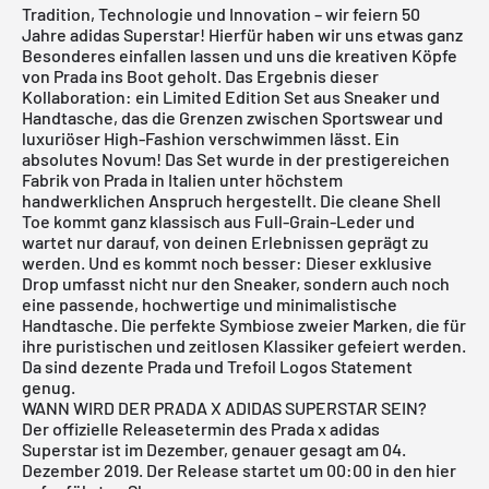
Tradition, Technologie und Innovation – wir feiern 50
Jahre adidas Superstar! Hierfür haben wir uns etwas ganz
Besonderes einfallen lassen und uns die kreativen Köpfe
von Prada ins Boot geholt. Das Ergebnis dieser
Kollaboration: ein Limited Edition Set aus Sneaker und
Handtasche, das die Grenzen zwischen Sportswear und
luxuriöser High-Fashion verschwimmen lässt. Ein
absolutes Novum! Das Set wurde in der prestigereichen
Fabrik von Prada in Italien unter höchstem
handwerklichen Anspruch hergestellt. Die cleane Shell
Toe kommt ganz klassisch aus Full-Grain-Leder und
wartet nur darauf, von deinen Erlebnissen geprägt zu
werden. Und es kommt noch besser: Dieser exklusive
Drop umfasst nicht nur den Sneaker, sondern auch noch
eine passende, hochwertige und minimalistische
Handtasche. Die perfekte Symbiose zweier Marken, die für
ihre puristischen und zeitlosen Klassiker gefeiert werden.
Da sind dezente Prada und Trefoil Logos Statement
genug.
WANN WIRD DER PRADA X ADIDAS SUPERSTAR SEIN?
Der offizielle Releasetermin des Prada x adidas
Superstar ist im Dezember, genauer gesagt am 04.
Dezember 2019. Der Release startet um 00:00 in den hier