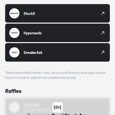
StockX
Hypeneedz
SneakerAsk
*Diese Seite enthält Partner-Links, die uns eine Provision einbringen können.
Für Dich entstehen dadurch keine zusätzlichen Kosten.
Raffles
43einhalb
15.10.24 00:00 Uhr