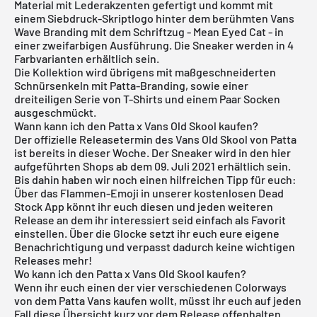
Material mit Lederakzenten gefertigt und kommt mit
einem Siebdruck-Skriptlogo hinter dem berühmten Vans
Wave Branding mit dem Schriftzug - Mean Eyed Cat - in
einer zweifarbigen Ausführung. Die Sneaker werden in 4
Farbvarianten erhältlich sein.
Die Kollektion wird übrigens mit maßgeschneiderten
Schnürsenkeln mit Patta-Branding, sowie einer
dreiteiligen Serie von T-Shirts und einem Paar Socken
ausgeschmückt.
Wann kann ich den Patta x Vans Old Skool kaufen?
Der offizielle Releasetermin des Vans Old Skool von Patta
ist bereits in dieser Woche. Der Sneaker wird in den hier
aufgeführten Shops ab dem 09. Juli 2021 erhältlich sein.
Bis dahin haben wir noch einen hilfreichen Tipp für euch:
Über das Flammen-Emoji in unserer
kostenlosen Dead
Stock App
könnt ihr euch diesen und jeden weiteren
Release an dem ihr interessiert seid einfach als Favorit
einstellen. Über die Glocke setzt ihr euch eure eigene
Benachrichtigung und verpasst dadurch keine wichtigen
Releases mehr!
Wo kann ich den Patta x Vans Old Skool kaufen?
Wenn ihr euch einen der vier verschiedenen Colorways
von dem Patta Vans kaufen wollt, müsst ihr euch auf jeden
Fall diese Übersicht kurz vor dem Release offenhalten.