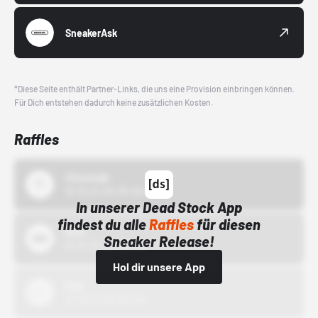
SneakerAsk
*Diese Seite enthält Partner-Links, die uns eine Provision einbringen können.
Für Dich entstehen dadurch keine zusätzlichen Kosten.
Raffles
43einhalb
15.10.24 00:00 Uhr
In unserer Dead Stock App
findest du alle
Raffles
für diesen
Bstn
Sneaker Release!
01.10.22 00:00 Uhr
Hol dir unsere App
Nike
01.10.22 00:00 Uhr