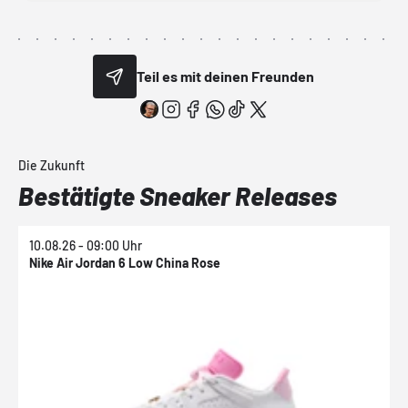
Teil es mit deinen Freunden
Die Zukunft
Bestätigte Sneaker Releases
10.08.26 - 09:00 Uhr
1
Nike Air Jordan 6 Low China Rose
N