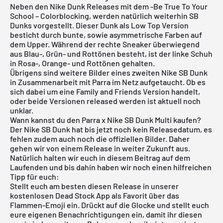
Neben den
Nike Dunk
Releases mit dem -Be True To Your
School – Colorblocking, werden natürlich weiterhin SB
Dunks vorgestellt. Dieser Dunk als Low Top Version
besticht durch bunte, sowie asymmetrische Farben auf
dem Upper. Während der rechte Sneaker überwiegend
aus Blau-, Grün- und Rottönen besteht, ist der linke Schuh
in Rosa-, Orange- und Rottönen gehalten.
Übrigens sind weitere Bilder eines zweiten Nike SB Dunk
in Zusammenarbeit mit Parra im Netz aufgetaucht. Ob es
sich dabei um eine Family and Friends Version handelt,
oder beide Versionen released werden ist aktuell noch
unklar.
Wann kannst du den Parra x Nike SB Dunk Multi kaufen?
Der
Nike SB Dunk
hat bis jetzt noch kein Releasedatum, es
fehlen zudem auch noch die offiziellen Bilder. Daher
gehen wir von einem Release in weiter Zukunft aus.
Natürlich halten wir euch in diesem Beitrag auf dem
Laufenden und bis dahin haben wir noch einen hilfreichen
Tipp für euch:
Stellt euch am besten diesen Release in unserer
kostenlosen Dead Stock App
als Favorit über das
Flammen-Emoji ein. Drückt auf die Glocke und stellt euch
eure eigenen Benachrichtigungen ein, damit ihr diesen