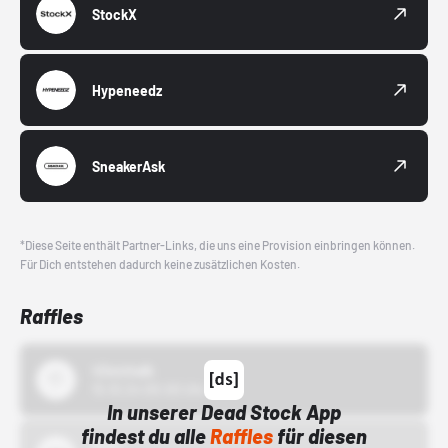
StockX
Hypeneedz
SneakerAsk
*Diese Seite enthält Partner-Links, die uns eine Provision einbringen können.
Für Dich entstehen dadurch keine zusätzlichen Kosten.
Raffles
43einhalb
15.10.24 00:00 Uhr
In unserer Dead Stock App
findest du alle
Raffles
für diesen
Bstn