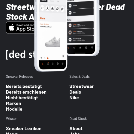
Streetwear-Brands mit der Dead
Stock App
Sneaker Releases
Sales & Deals
Bereits bestätigt
Streetwear
Bereits erschienen
Deals
Nicht bestätigt
Nike
Marken
Modelle
Wissen
Dead Stock
Sneaker Lexikon
About
News
Jobs