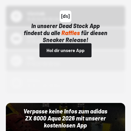
43einhalb
15.10.24 00:00 Uhr
In unserer Dead Stock App
findest du alle
Raffles
für diesen
Bstn
Sneaker Release!
01.10.22 00:00 Uhr
Hol dir unsere App
Nike
01.10.22 00:00 Uhr
Adidas
01.10.22 00:00 Uhr
Verpasse keine Infos zum adidas
ZX 8000 Aqua 2026 mit unserer
kostenlosen App